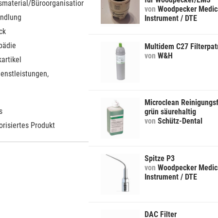
smaterial/Büroorganisation
von
Woodpecker Medic
ndlung
Instrument / DTE
ck
pädie
Multidem C27 Filterpat
von
W&H
artikel
ienstleistungen,
Microclean Reinigungsf
s
grün säurehaltig
von
Schütz-Dental
orisiertes Produkt
Spitze P3
von
Woodpecker Medic
Instrument / DTE
DAC Filter