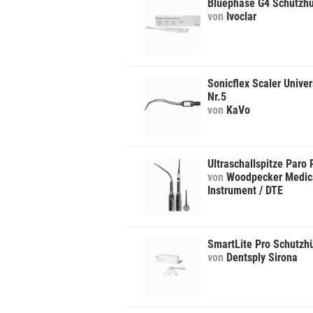
Bluephase G4 Schutzhü
von
Ivoclar
Sonicflex Scaler Univer
Nr.5
von
KaVo
Ultraschallspitze Paro
von
Woodpecker Medic
Instrument / DTE
SmartLite Pro Schutzhü
von
Dentsply Sirona