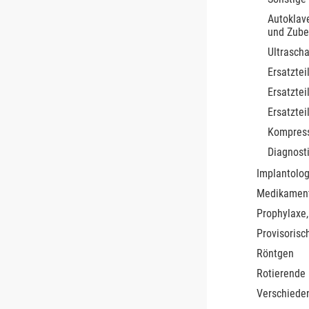
Autoklave
und Zube
Ultrascha
Ersatztei
Ersatztei
Ersatztei
Kompres
Diagnost
Implantolog
Medikamen
Prophylaxe,
Provisorisc
Röntgen
Rotierende
Verschiede