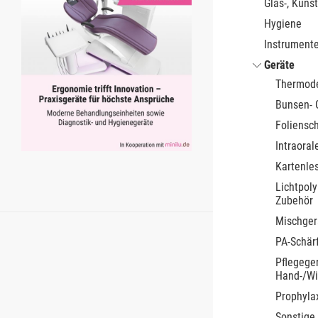
Glas-, Kunst
Hygiene
Instrument
Geräte
Thermode
Bunsen- 
Foliensc
Intraora
Kartenle
Lichtpol
Zubehör
Mischger
PA-Schär
Pflegeger
Hand-/Wi
Prophyla
Sonstige