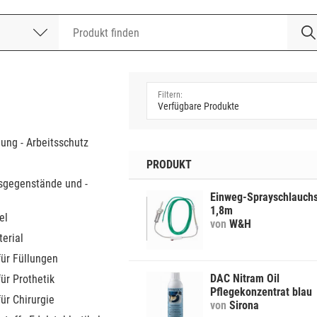
nummer
a
dung - Arbeitsschutz
PRODUKT
sgegenstände und -
Einweg-Sprayschlauchs
1,8m
el
von
W&H
erial
für Füllungen
DAC Nitram Oil
für Prothetik
Pflegekonzentrat blau
für Chirurgie
von
Sirona