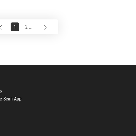
1
2 ...
e
e Scan App