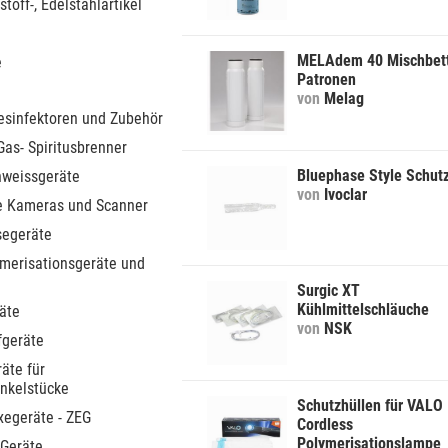
stoff-, Edelstahlartikel
MELAdem 40 Mischbet
e
Patronen
von
Melag
sinfektoren und Zubehör
Gas- Spiritusbrenner
Bluephase Style Schut
hweissgeräte
von
Ivoclar
le Kameras und Scanner
segeräte
ymerisationsgeräte und
Surgic XT
Kühlmittelschläuche
äte
von
NSK
fgeräte
äte für
nkelstücke
Schutzhüllen für VALO
xegeräte - ZEG
Cordless
Polymerisationslampe
 Geräte