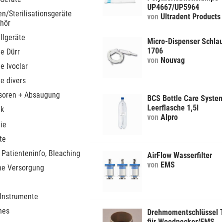
UP4667/UP5964
n/Sterilisationsgeräte
von
Ultradent Products
hör
llgeräte
Micro-Dispenser Schla
1706
le Dürr
von
Nouvag
le Ivoclar
le divers
soren + Absaugung
BCS Bottle Care Syste
Leerflasche 1,5l
ik
von
Alpro
ie
te
 Patienteninfo, Bleaching
AirFlow Wasserfilter
von
EMS
he Versorgung
 Instrumente
nes
Drehmomentschlüssel
für Woodpecker/EMS