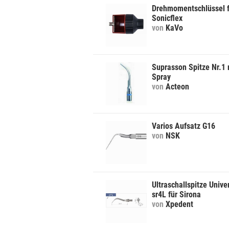
Drehmomentschlüssel f
Sonicflex
von
KaVo
Suprasson Spitze Nr.1 
Spray
von
Acteon
Varios Aufsatz G16
von
NSK
Ultraschallspitze Unive
sr4L für Sirona
von
Xpedent