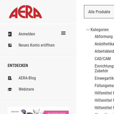
Alle Produkte
Nach Bestell
Kategorien
Anmelden
Abformung
Anästhetik
Neues Konto eröffnen
Arbeitsklei
CAD/CAM
ENTDECKEN
Einrichtung
Zubehör
AERA-Blog
Einwegartik
Füllungsmat
Webinare
Hilfsmittel 
Hilfsmittel 
Hilfsmittel 
Gesponsert