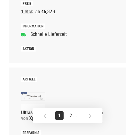
1 Stck.
ab
46,37 €
Schnelle Lieferzeit
Ultraschallspitze Universal sr4L für Sirona
1
2 ...
von
Xpedent