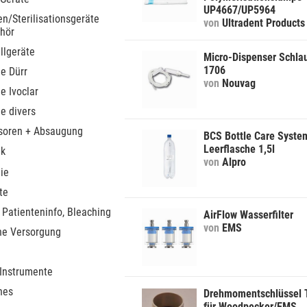
UP4667/UP5964
n/Sterilisationsgeräte
von
Ultradent Products
hör
llgeräte
Micro-Dispenser Schla
1706
le Dürr
von
Nouvag
le Ivoclar
le divers
soren + Absaugung
BCS Bottle Care Syste
Leerflasche 1,5l
ik
von
Alpro
ie
te
 Patienteninfo, Bleaching
AirFlow Wasserfilter
von
EMS
he Versorgung
 Instrumente
nes
Drehmomentschlüssel
für Woodpecker/EMS