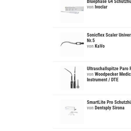
Bluephase G4 Schutzhü
von
Ivoclar
Sonicflex Scaler Univer
Nr.5
von
KaVo
Ultraschallspitze Paro
von
Woodpecker Medic
Instrument / DTE
SmartLite Pro Schutzhü
von
Dentsply Sirona