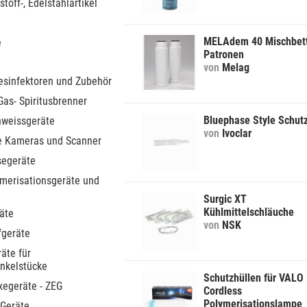
stoff-, Edelstahlartikel
MELAdem 40 Mischbet
e
Patronen
von
Melag
sinfektoren und Zubehör
Gas- Spiritusbrenner
Bluephase Style Schut
hweissgeräte
von
Ivoclar
le Kameras und Scanner
segeräte
ymerisationsgeräte und
Surgic XT
Kühlmittelschläuche
äte
von
NSK
fgeräte
äte für
nkelstücke
Schutzhüllen für VALO
xegeräte - ZEG
Cordless
Polymerisationslampe
 Geräte