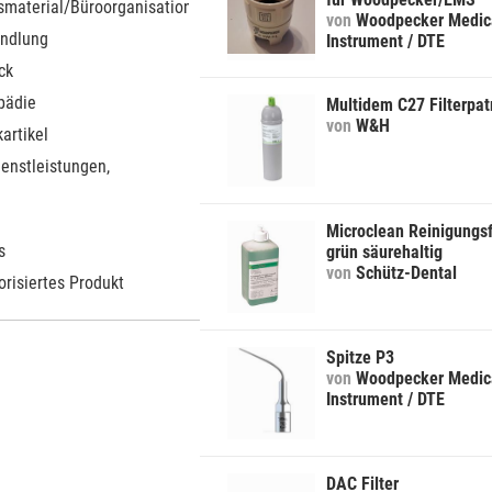
smaterial/Büroorganisation
von
Woodpecker Medic
ndlung
Instrument / DTE
ck
pädie
Multidem C27 Filterpat
von
W&H
artikel
ienstleistungen,
Microclean Reinigungsf
s
grün säurehaltig
von
Schütz-Dental
orisiertes Produkt
Spitze P3
von
Woodpecker Medic
Instrument / DTE
DAC Filter