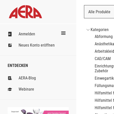
Alle Produkte
Nach Bestell
Kategorien
Anmelden
Abformung
Anästhetik
Neues Konto eröffnen
Arbeitsklei
CAD/CAM
ENTDECKEN
Einrichtung
Zubehör
AERA-Blog
Einwegartik
Füllungsmat
Webinare
Hilfsmittel 
Hilfsmittel 
Hilfsmittel 
Gesponsert