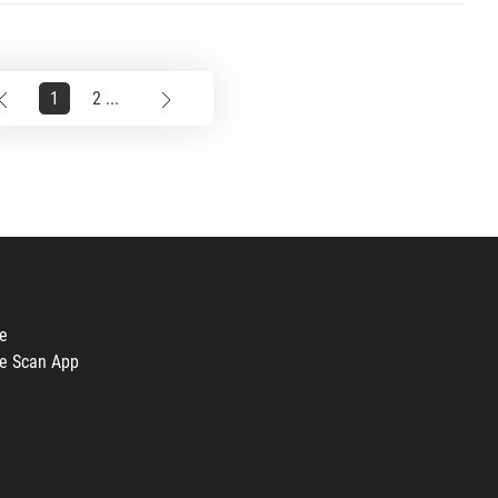
1
2 ...
e
e Scan App