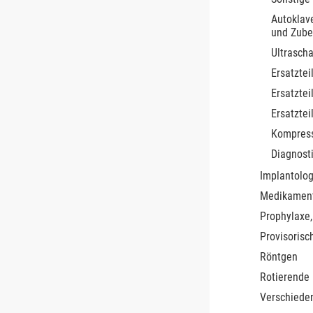
Autoklave
und Zube
Ultrascha
Ersatztei
Ersatztei
Ersatztei
Kompres
Diagnost
Implantolog
Medikamen
Prophylaxe,
Provisorisc
Röntgen
Rotierende
Verschiede