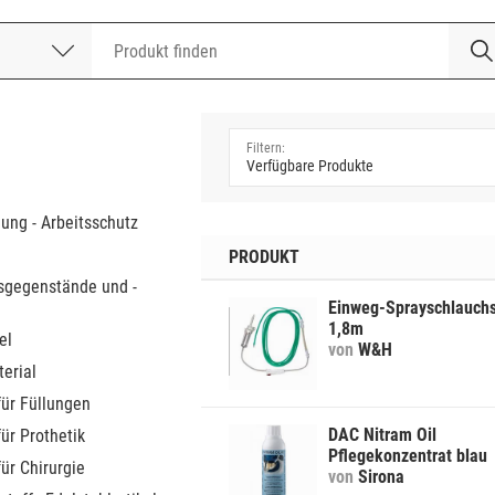
nummer
a
dung - Arbeitsschutz
PRODUKT
sgegenstände und -
Einweg-Sprayschlauchs
1,8m
el
von
W&H
erial
für Füllungen
DAC Nitram Oil
für Prothetik
Pflegekonzentrat blau
für Chirurgie
von
Sirona