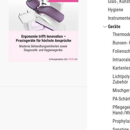
Glas-, Kunst
Hygiene
Instrument
Geräte
Thermode
Bunsen- 
Foliensc
Intraora
Kartenle
Lichtpol
Zubehör
Mischger
PA-Schär
Pflegeger
Hand-/Wi
Prophyla
Sonstige