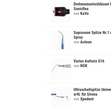
Drehmomentschlüssel f
Sonicflex
von
KaVo
Suprasson Spitze Nr.1 
Spray
von
Acteon
Varios Aufsatz G16
von
NSK
Ultraschallspitze Unive
sr4L für Sirona
von
Xpedent