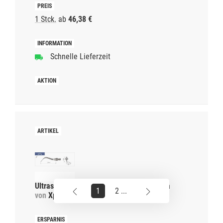
1 Stck.
ab
46,38 €
Schnelle Lieferzeit
Ultraschallspitze Universal sr4L für Sirona
1
2 ...
von
Xpedent