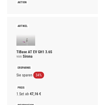
TiBase AT EV GH1 3.6S
von
Sirona
Sie sparen
34%
1 Set
ab
47,16 €