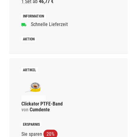
1 Set
ab
46,77 €
Schnelle Lieferzeit
Clickator PTFE-Band
von
Cumdente
Sie sparen
20%