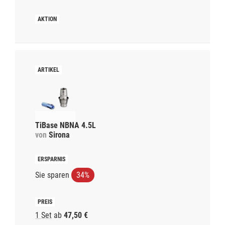
TiBase NBNA 4.5L
von
Sirona
Sie sparen
34%
1 Set
ab
47,50 €