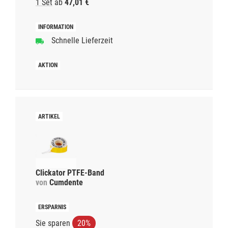
1 Set
ab
47,01 €
Schnelle Lieferzeit
Clickator PTFE-Band
von
Cumdente
Sie sparen
20%