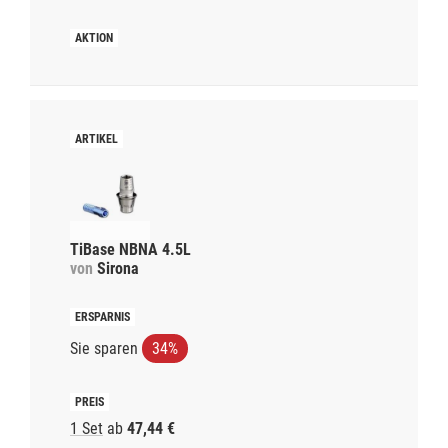
TiBase NBNA 4.5L
von
Sirona
Sie sparen
34%
1 Set
ab
47,44 €