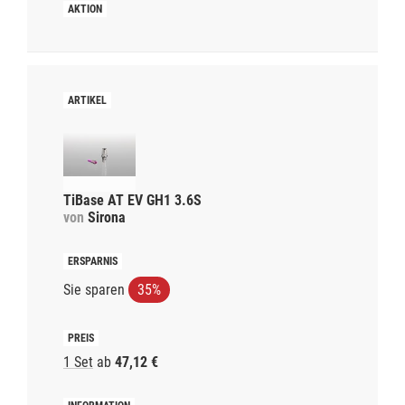
TiBase AT EV GH1 3.6S
von
Sirona
Sie sparen
35%
1 Set
ab
47,12 €