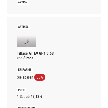
TiBase AT EV GH1 3.6S
von
Sirona
Sie sparen
35%
1 Set
ab
47,12 €