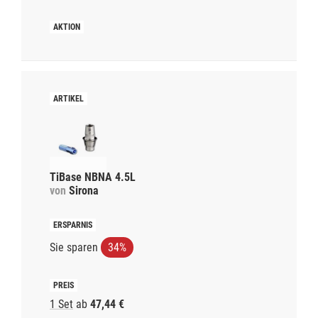
TiBase NBNA 4.5L
von
Sirona
Sie sparen
34%
1 Set
ab
47,44 €