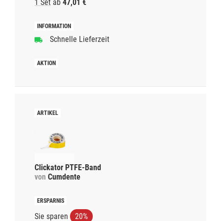
1 Set
ab
47,01 €
Schnelle Lieferzeit
Clickator PTFE-Band
von
Cumdente
Sie sparen
20%