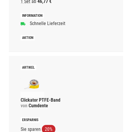
1 Set
ab
46,77 €
Schnelle Lieferzeit
Clickator PTFE-Band
von
Cumdente
Sie sparen
20%