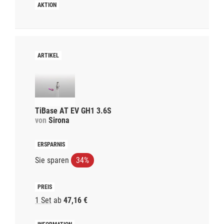
TiBase AT EV GH1 3.6S
von
Sirona
Sie sparen
34%
1 Set
ab
47,16 €