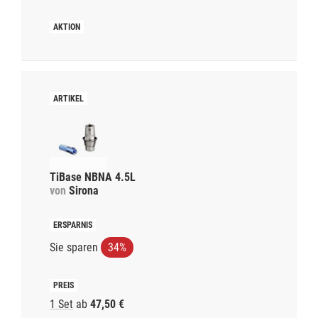
TiBase NBNA 4.5L
von
Sirona
Sie sparen
34%
1 Set
ab
47,50 €