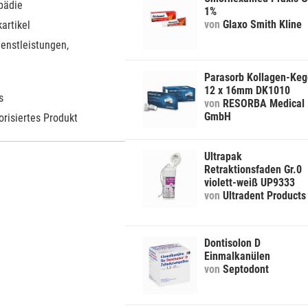
pädie
1%
von
Glaxo Smith Kline
artikel
ienstleistungen,
Parasorb Kollagen-Keg
12 x 16mm DK1010
s
von
RESORBA Medical
GmbH
orisiertes Produkt
Ultrapak
Retraktionsfaden Gr.0
violett-weiß UP9333
von
Ultradent Products
Dontisolon D
Einmalkanülen
von
Septodont