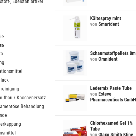
stoff-, Edelstahlartikel
Kältespray mint
e
von
Smartdent
ie
te
Schaumstoffpellets 8
ka
von
Omnident
ung
ationsmittel
nlack
Ledermix Paste Tube
nreinigung
von
Esteve
ufbau / Knochenersatz
Pharmaceuticals GmbH
kamentöse Behandlung
ände
Chlorhexamed Gel 1%
berkappung
Tube
nsmittel
von
Glaxo Smith Kline