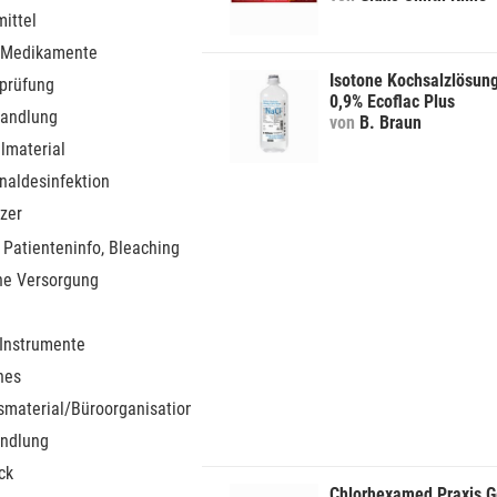
ittel
 Medikamente
Isotone Kochsalzlösun
sprüfung
0,9% Ecoflac Plus
andlung
von
B. Braun
lmaterial
naldesinfektion
zer
 Patienteninfo, Bleaching
he Versorgung
 Instrumente
nes
smaterial/Büroorganisation
ndlung
ck
Chlorhexamed Praxis G