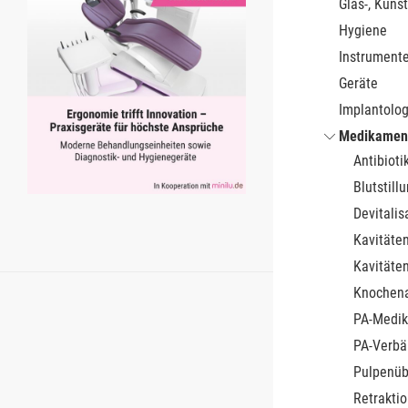
Glas-, Kunst
Hygiene
Instrument
Geräte
Implantolog
Medikamen
Antibioti
Blutstill
Devitalis
Kavitäte
Kavitäte
Knochena
PA-Medi
PA-Verb
Pulpenü
Retraktio