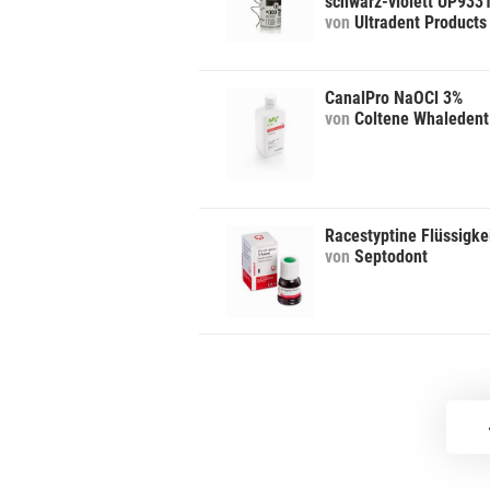
schwarz-violett UP933
von
Ultradent Products
CanalPro NaOCl 3%
von
Coltene Whaledent
Racestyptine Flüssigke
von
Septodont