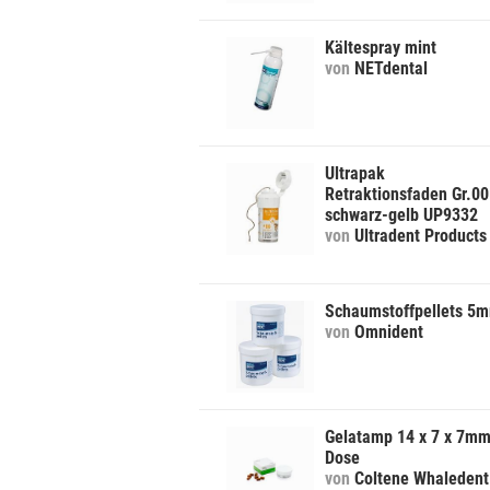
Kältespray mint
von
NETdental
Ultrapak
Retraktionsfaden Gr.00
schwarz-gelb UP9332
von
Ultradent Products
Schaumstoffpellets 5
von
Omnident
Gelatamp 14 x 7 x 7m
Dose
von
Coltene Whaledent