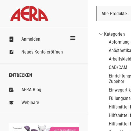
Alle Produkte
Nach Bestell
Kategorien
Anmelden
Abformung
Anästhetik
Neues Konto eröffnen
Arbeitsklei
CAD/CAM
ENTDECKEN
Einrichtung
Zubehör
AERA-Blog
Einwegartik
Füllungsmat
Webinare
Hilfsmittel 
Hilfsmittel 
Hilfsmittel 
Gesponsert