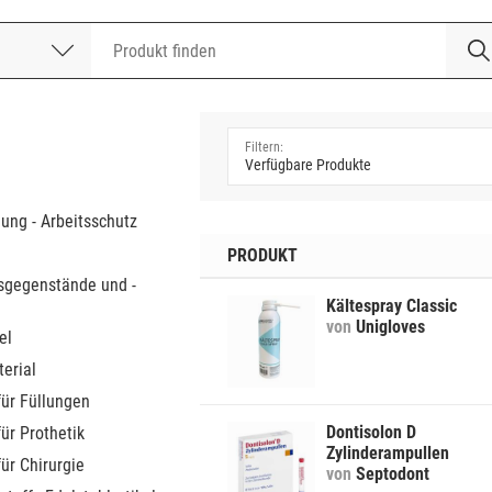
nummer
a
dung - Arbeitsschutz
PRODUKT
sgegenstände und -
Kältespray Classic
von
Unigloves
el
erial
für Füllungen
Dontisolon D
für Prothetik
Zylinderampullen
für Chirurgie
von
Septodont