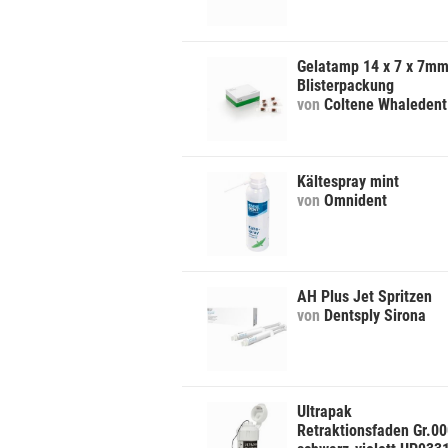
Gelatamp 14 x 7 x 7m
Blisterpackung
von
Coltene Whaledent
Kältespray mint
von
Omnident
AH Plus Jet Spritzen
von
Dentsply Sirona
Ultrapak
Retraktionsfaden Gr.0