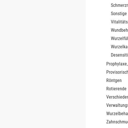
Schmerzm
Sonstige
Vitalität
Wundbeh
Wurzelfül
Wurzelka
Desensiti
Prophylaxe,
Provisorisc
Röntgen
Rotierende
Verschiede
Verwaltung
Wurzelbeha
Zahnschmu