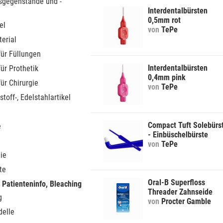
sgegenstände und -
Interdentalbürsten
0,5mm rot
el
von
TePe
erial
für Füllungen
Interdentalbürsten
für Prothetik
0,4mm pink
für Chirurgie
von
TePe
stoff-, Edelstahlartikel
Compact Tuft Solebürs
e
- Einbüschelbürste
von
TePe
ie
te
Oral-B Superfloss
 Patienteninfo, Bleaching
Threader Zahnseide
g
von
Procter Gamble
elle