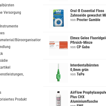
albürsten
Oral-B Essential Floss
he Versorgung
Zahnseide gewachst Mi
von
Procter Gamble
 Instrumente
nes
Elmex Gelee Fluoridge
smaterial/Büroorganisation
Pfirsich-Minze
ndlung
von
CP Gaba
ck
pädie
Interdentalbürsten
artikel
0,8mm grün
ienstleistungen,
von
TePe
s
AirFlow Prophylaxepul
Plus CHX
orisiertes Produkt
Aluminiumflasche
von
EMS