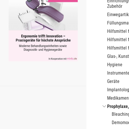
Einrichtung
Zubehör
Einwegartik
Füllungsmat
Hilfsmittel 
Hilfsmittel 
Hilfsmittel 
Glas-, Kunst
Hygiene
Instrument
Geräte
Implantolog
Medikamen
Prophylaxe,
Bleachin
Demomod