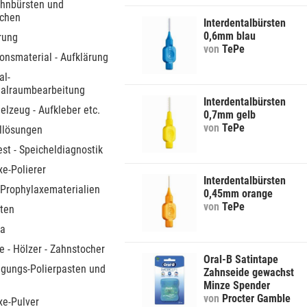
ahnbürsten und
chen
Interdentalbürsten
0,6mm blau
rung
von
TePe
onsmaterial - Aufklärung
al-
alraumbearbeitung
Interdentalbürsten
elzeug - Aufkleber etc.
0,7mm gelb
von
TePe
llösungen
st - Speicheldiagnostik
xe-Polierer
Interdentalbürsten
 Prophylaxematerialien
0,45mm orange
von
TePe
ten
ta
 - Hölzer - Zahnstocher
Oral-B Satintape
igungs-Polierpasten und
Zahnseide gewachst
Minze Spender
von
Procter Gamble
xe-Pulver