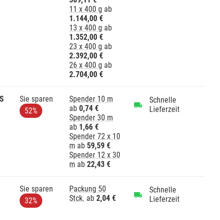
11 x 400 g
ab
1.144,00 €
13 x 400 g
ab
1.352,00 €
23 x 400 g
ab
2.392,00 €
26 x 400 g
ab
2.704,00 €
S
Sie sparen
Spender 10 m
Schnelle
ab
0,74 €
Lieferzeit
52%
Spender 30 m
ab
1,66 €
Spender 72 x 10
m
ab
59,59 €
Spender 12 x 30
m
ab
22,43 €
Sie sparen
Packung 50
Schnelle
Stck.
ab
2,04 €
Lieferzeit
32%