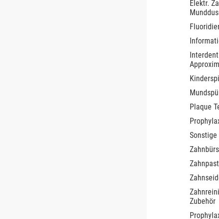
Elektr. Z
Munddus
Fluoridie
Informati
Interdent
Approxim
Kinderspi
Mundspü
Plaque Te
Prophyla
Sonstige
Zahnbürs
Zahnpas
Zahnseide
Zahnrein
Zubehör
Prophyla