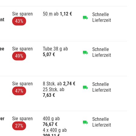
Sie sparen
50 m
ab
1,12 €
Schnelle
nt
Lieferzeit
43%
lee
Sie sparen
Tube 38 g
ab
Schnelle
5,07 €
Lieferzeit
49%
Sie sparen
8 Stck.
ab
2,74 €
Schnelle
25 Stck.
ab
Lieferzeit
47%
7,63 €
ver
Sie sparen
400 g
ab
Schnelle
76,67 €
Lieferzeit
27%
4 x 400 g
ab
309,11 €