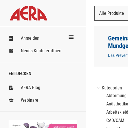
Alle Produkte
Nach Bestell
Anmelden
Neues Konto eröffnen
ENTDECKEN
AERA-Blog
Kategorien
Abformung
Webinare
Anästhetik
Arbeitsklei
CAD/CAM
Gesponsert