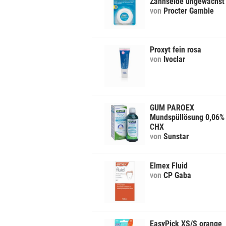
Zahnseide ungewachst
von
Procter Gamble
Proxyt fein rosa
von
Ivoclar
GUM PAROEX
Mundspüllösung 0,06%
CHX
von
Sunstar
Elmex Fluid
von
CP Gaba
EasyPick XS/S orange