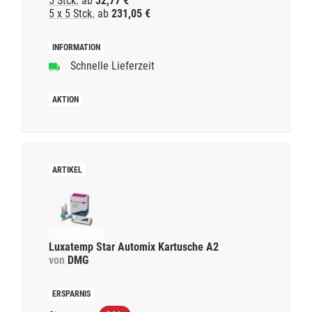
5 Stck.
ab
32,77 €
5 x 5 Stck.
ab
231,05 €
Schnelle Lieferzeit
Luxatemp Star Automix Kartusche A2
von
DMG