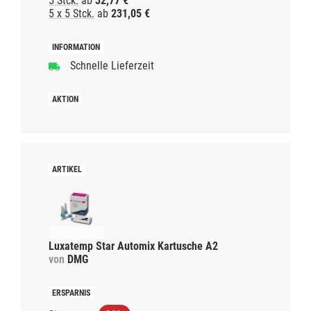
5 Stck.
ab
32,77 €
5 x 5 Stck.
ab
231,05 €
Schnelle Lieferzeit
Luxatemp Star Automix Kartusche A2
von
DMG