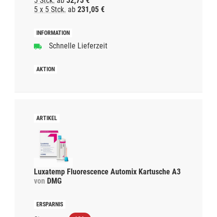
5 Stck.
ab
32,75 €
5 x 5 Stck.
ab
231,05 €
Schnelle Lieferzeit
Luxatemp Fluorescence Automix Kartusche A3
von
DMG