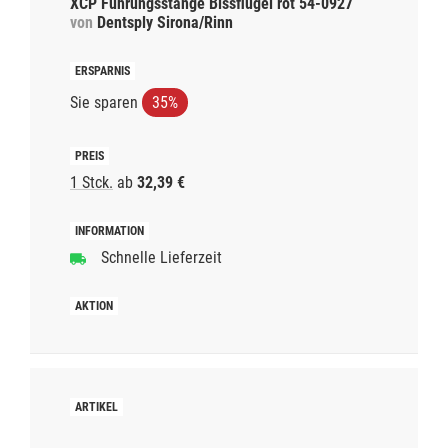
XCP Führungsstange Bissflügel rot 54-0927
von
Dentsply Sirona/Rinn
Sie sparen
35%
1 Stck.
ab
32,39 €
Schnelle Lieferzeit