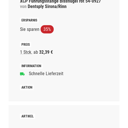
XCP Führungsstange Bissflügel rot 54-0927
von
Dentsply Sirona/Rinn
Sie sparen
35%
1 Stck.
ab
32,39 €
Schnelle Lieferzeit