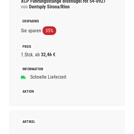
XCP Führungsstange Bissflügel rot 54-0927
von
Dentsply Sirona/Rinn
Sie sparen
35%
1 Stck.
ab
32,46 €
Schnelle Lieferzeit