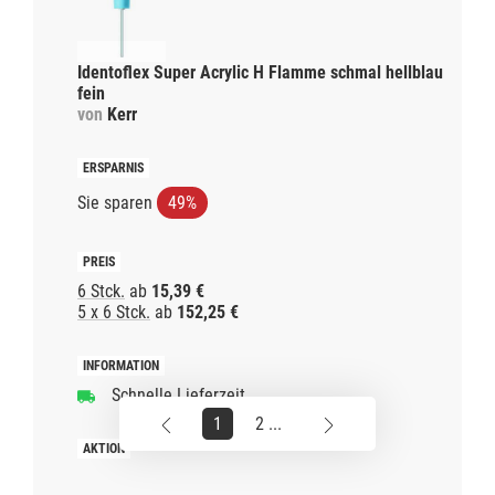
Identoflex Super Acrylic H Flamme schmal hellblau
fein
von
Kerr
Sie sparen
49%
6 Stck.
ab
15,39 €
5 x 6 Stck.
ab
152,25 €
Schnelle Lieferzeit
1
2 ...