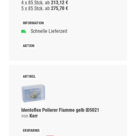
4 x 85 Stck.
ab
213,12 €
5 x 85 Stck.
ab
275,70 €
Schnelle Lieferzeit
Identoflex Polierer Flamme gelb ID5021
von
Kerr