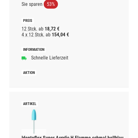
Sie sparen
53%
12 Stck.
ab
18,72 €
4 x 12 Stck.
ab
154,04 €
Schnelle Lieferzeit
Identoflex Super Acrylic H Flamme schmal hellblau