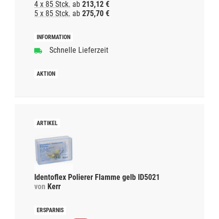
4 x 85 Stck.
ab
213,12 €
5 x 85 Stck.
ab
275,70 €
Schnelle Lieferzeit
Identoflex Polierer Flamme gelb ID5021
von
Kerr