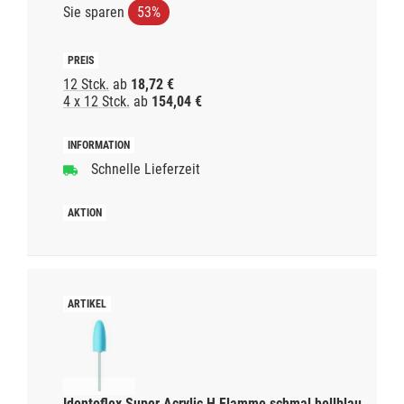
Sie sparen
53%
12 Stck.
ab
18,72 €
4 x 12 Stck.
ab
154,04 €
Schnelle Lieferzeit
Identoflex Super Acrylic H Flamme schmal hellblau