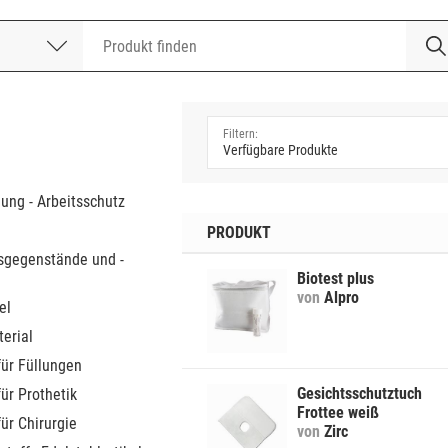
nummer
a
dung - Arbeitsschutz
PRODUKT
sgegenstände und -
Biotest plus
von
Alpro
el
erial
für Füllungen
Gesichtsschutztuch
für Prothetik
Frottee weiß
für Chirurgie
von
Zirc