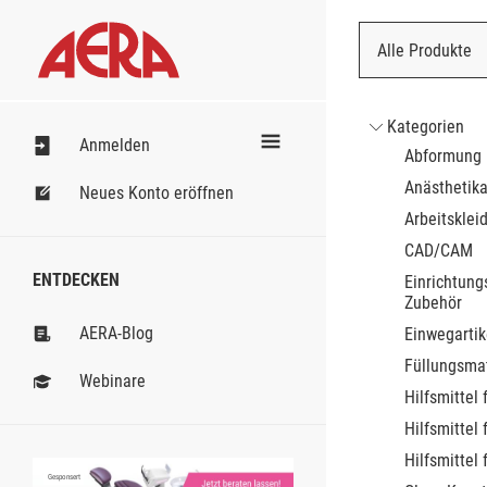
Alle Produkte
Nach Bestell
Kategorien
Anmelden
Abformung
Anästhetik
Neues Konto eröffnen
Arbeitsklei
CAD/CAM
ENTDECKEN
Einrichtung
Zubehör
AERA-Blog
Einwegartik
Füllungsmat
Webinare
Hilfsmittel 
Hilfsmittel 
Hilfsmittel 
Gesponsert