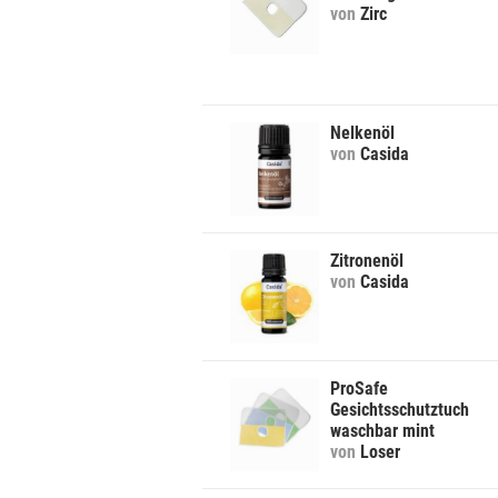
von
Zirc
Nelkenöl
von
Casida
Zitronenöl
von
Casida
ProSafe
Gesichtsschutztuch
waschbar mint
von
Loser