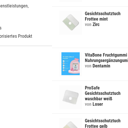
ienstleistungen,
Gesichtsschutztuch
Frottee mint
von
Zirc
s
orisiertes Produkt
VitaBone Fruchtgummi
Nahrungsergänzungsmi
von
Dentamin
ProSafe
Gesichtsschutztuch
waschbar weiß
von
Loser
Gesichtsschutztuch
Frottee gelb