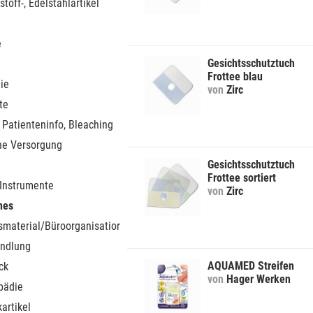
stoff-, Edelstahlartikel
e
Gesichtsschutztuch
Frottee blau
ie
von
Zirc
te
 Patienteninfo, Bleaching
he Versorgung
Gesichtsschutztuch
Frottee sortiert
 Instrumente
von
Zirc
nes
smaterial/Büroorganisation
ndlung
AQUAMED Streifen
ck
von
Hager Werken
pädie
artikel