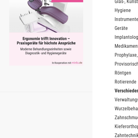
Glas-, Kunst
Hygiene
Instrument
Geräte
Implantolog
Medikamen
Prophylaxe,
Provisorisc
Röntgen
Rotierende
Verschiede
Verwaltung
Wurzelbeha
Zahnschmu
Kieferortho
Zahntechnik