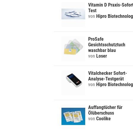
Vitamin D Praxis-Sofor
Test
von
Hipro Biotechnolo
ProSafe
Gesichtsschutztuch
waschbar blau
von
Loser
Vitalchecker Sofort-
Analyse-Testgerät
von
Hipro Biotechnolo
Auffangtücher für
Ölüberschuss
von
Coolike