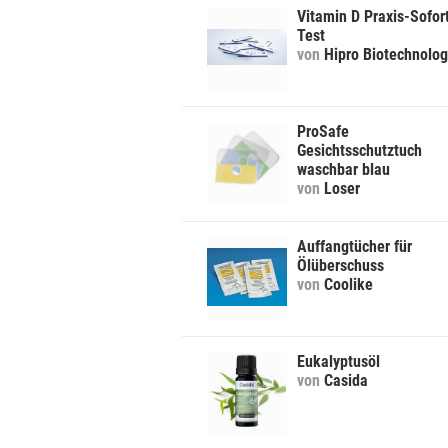
Vitamin D Praxis-Sofor
Test
von
Hipro Biotechnolo
ProSafe
Gesichtsschutztuch
waschbar blau
von
Loser
Auffangtücher für
Ölüberschuss
von
Coolike
Eukalyptusöl
von
Casida