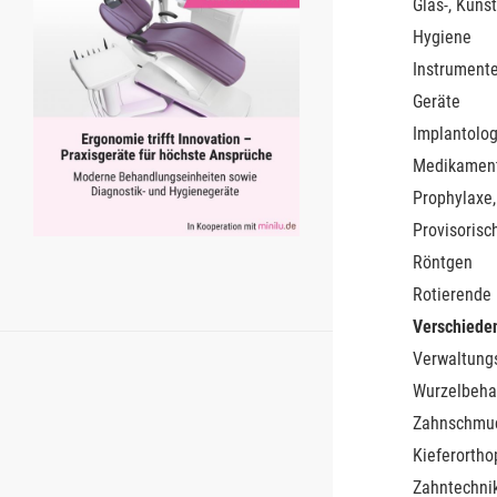
Glas-, Kunst
Hygiene
Instrument
Geräte
Implantolog
Medikamen
Prophylaxe,
Provisorisc
Röntgen
Rotierende
Verschiede
Verwaltung
Wurzelbeha
Zahnschmu
Kieferortho
Zahntechnik