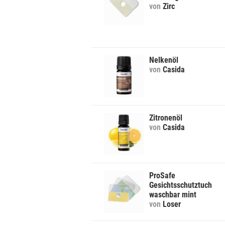
von
Zirc
Nelkenöl
von
Casida
Zitronenöl
von
Casida
ProSafe
Gesichtsschutztuch
waschbar mint
von
Loser