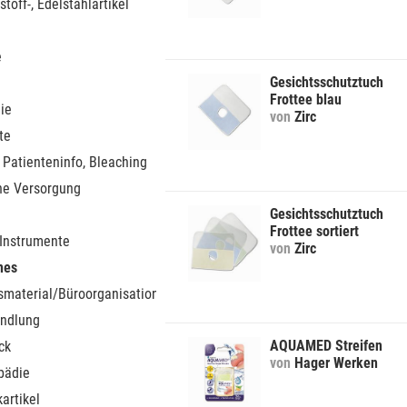
stoff-, Edelstahlartikel
e
Gesichtsschutztuch
Frottee blau
ie
von
Zirc
te
 Patienteninfo, Bleaching
he Versorgung
Gesichtsschutztuch
Frottee sortiert
 Instrumente
von
Zirc
nes
smaterial/Büroorganisation
ndlung
AQUAMED Streifen
ck
von
Hager Werken
pädie
artikel