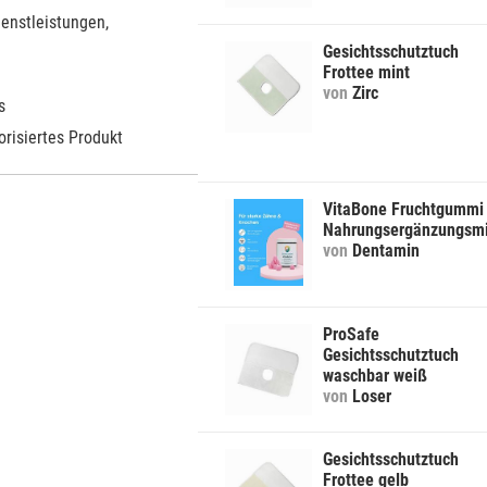
ienstleistungen,
Gesichtsschutztuch
Frottee mint
von
Zirc
s
orisiertes Produkt
VitaBone Fruchtgummi
Nahrungsergänzungsmi
von
Dentamin
ProSafe
Gesichtsschutztuch
waschbar weiß
von
Loser
Gesichtsschutztuch
Frottee gelb