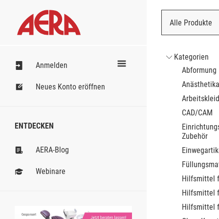
Alle Produkte
Nach Bestell
Kategorien
Anmelden
Abformung
Anästhetik
Neues Konto eröffnen
Arbeitsklei
CAD/CAM
ENTDECKEN
Einrichtung
Zubehör
AERA-Blog
Einwegartik
Füllungsmat
Webinare
Hilfsmittel 
Hilfsmittel 
Hilfsmittel 
Gesponsert