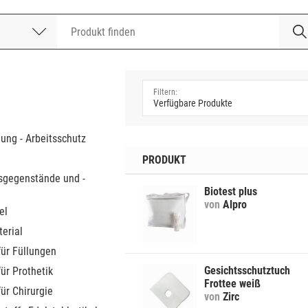
nummer
a
dung - Arbeitsschutz
PRODUKT
sgegenstände und -
Biotest plus
von
Alpro
el
erial
für Füllungen
Gesichtsschutztuch
für Prothetik
Frottee weiß
für Chirurgie
von
Zirc