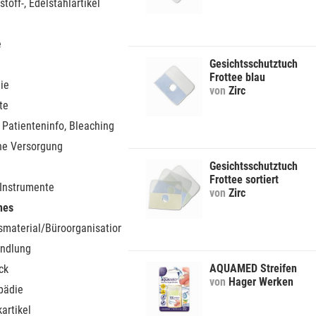
stoff-, Edelstahlartikel
e
Gesichtsschutztuch
Frottee blau
ie
von
Zirc
te
 Patienteninfo, Bleaching
he Versorgung
Gesichtsschutztuch
Frottee sortiert
 Instrumente
von
Zirc
nes
smaterial/Büroorganisation
ndlung
AQUAMED Streifen
ck
von
Hager Werken
pädie
artikel