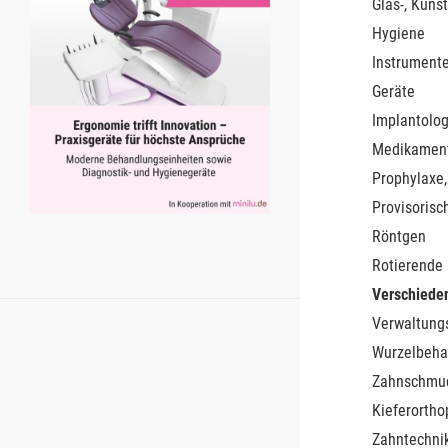
Glas-, Kunst
Hygiene
Instrument
Geräte
Implantolog
Medikamen
Prophylaxe,
Provisorisc
Röntgen
Rotierende
Verschiede
Verwaltung
Wurzelbeha
Zahnschmu
Kieferortho
Zahntechnik