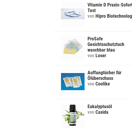
Vitamin D Praxis-Sofor
Test
von
Hipro Biotechnolo
ProSafe
Gesichtsschutztuch
waschbar blau
von
Loser
Auffangtücher für
Ölüberschuss
von
Coolike
Eukalyptusöl
von
Casida