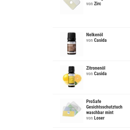
von
Zirc
Nelkenöl
von
Casida
Zitronenöl
von
Casida
ProSafe
Gesichtsschutztuch
waschbar mint
von
Loser