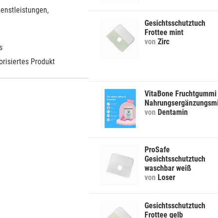
ienstleistungen,
Gesichtsschutztuch
Frottee mint
von
Zirc
s
orisiertes Produkt
VitaBone Fruchtgummi
Nahrungsergänzungsmi
von
Dentamin
ProSafe
Gesichtsschutztuch
waschbar weiß
von
Loser
Gesichtsschutztuch
Frottee gelb