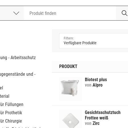
nummer
a
dung - Arbeitsschutz
PRODUKT
sgegenstände und -
Biotest plus
von
Alpro
el
erial
für Füllungen
Gesichtsschutztuch
für Prothetik
Frottee weiß
für Chirurgie
von
Zirc