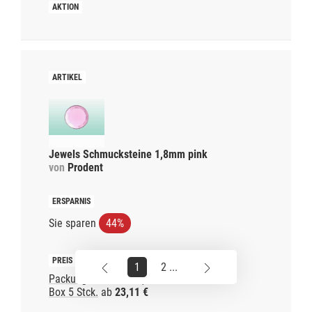
Jewels Schmucksteine 1,8mm pink
von
Prodent
Sie sparen
44%
1
2 ...
Packung 1 Stck.
ab
9,56 €
Box 5 Stck.
ab
23,11 €