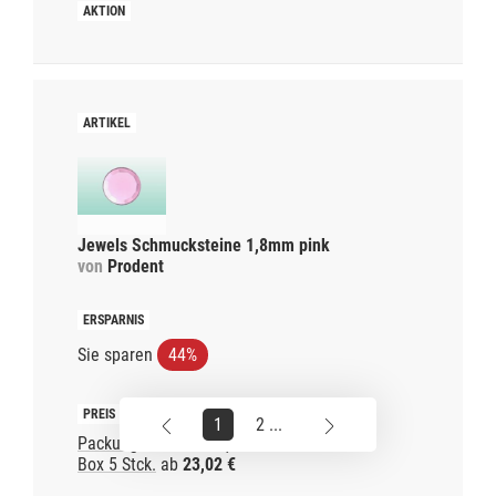
Jewels Schmucksteine 1,8mm pink
von
Prodent
Sie sparen
44%
1
2 ...
Packung 1 Stck.
ab
9,47 €
Box 5 Stck.
ab
23,02 €