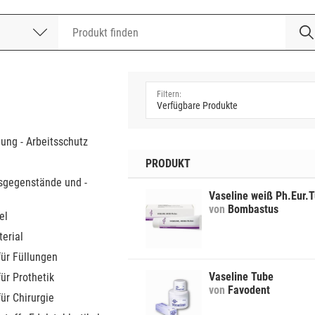
nummer
a
dung - Arbeitsschutz
PRODUKT
sgegenstände und -
Vaseline weiß Ph.Eur.
von
Bombastus
el
erial
für Füllungen
Vaseline Tube
für Prothetik
von
Favodent
für Chirurgie