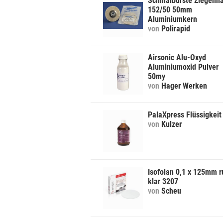
Schmalbürste Ziegenh
152/50 50mm
Aluminiumkern
von
Polirapid
Airsonic Alu-Oxyd
Aluminiumoxid Pulver
50my
von
Hager Werken
PalaXpress Flüssigkeit
von
Kulzer
Isofolan 0,1 x 125mm 
klar 3207
von
Scheu