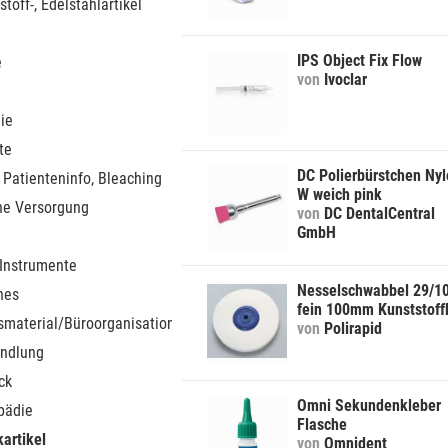
stoff-, Edelstahlartikel
IPS Object Fix Flow
e
von
Ivoclar
ie
te
DC Polierbürstchen Ny
 Patienteninfo, Bleaching
W weich pink
he Versorgung
von
DC DentalCentral
GmbH
 Instrumente
Nesselschwabbel 29/1
nes
fein 100mm Kunststoff
smaterial/Büroorganisation
von
Polirapid
ndlung
ck
Omni Sekundenkleber
pädie
Flasche
artikel
von
Omnident