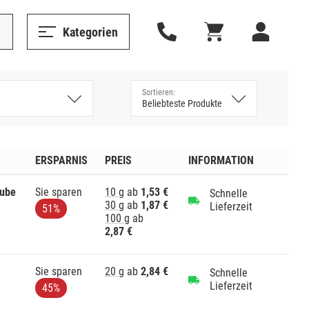
Kategorien
ERSPARNIS
PREIS
INFORMATION
Tube
Sie sparen
10 g
ab
1,53 €
Schnelle
30 g
ab
1,87 €
Lieferzeit
51%
100 g
ab
2,87 €
Sie sparen
20 g
ab
2,84 €
Schnelle
Lieferzeit
45%