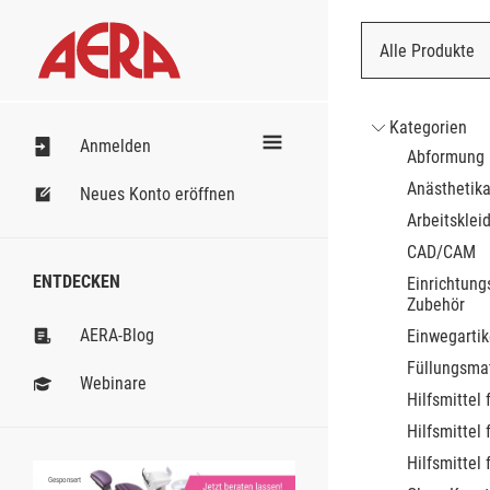
Alle Produkte
Nach Bestell
Kategorien
Anmelden
Abformung
Anästhetik
Neues Konto eröffnen
Arbeitsklei
CAD/CAM
ENTDECKEN
Einrichtung
Zubehör
AERA-Blog
Einwegartik
Füllungsmat
Webinare
Hilfsmittel 
Hilfsmittel 
Hilfsmittel 
Gesponsert