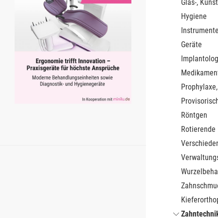
Glas-, Kunst
Hygiene
Instrument
Geräte
Implantolog
Medikamen
Prophylaxe,
Provisorisc
Röntgen
Rotierende
Verschiede
Verwaltung
Wurzelbeha
Zahnschmu
Kieferortho
Zahntechnik