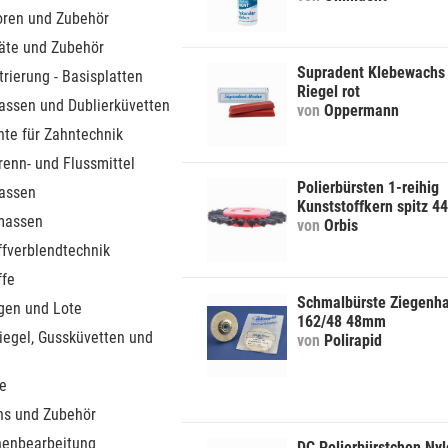
toren und Zubehör
äte und Zubehör
Supradent Klebewachs
trierung - Basisplatten
Riegel rot
assen und Dublierküvetten
von
Oppermann
nte für Zahntechnik
 Trenn- und Flussmittel
Polierbürsten 1-reihig
assen
Kunststoffkern spitz 
massen
von
Orbis
ffverblendtechnik
ffe
Schmalbürste Ziegenh
gen und Lote
162/48 48mm
iegel, Gussküvetten und
von
Polirapid
e
ins und Zubehör
henbearbeitung
DC Polierbürstchen Ny