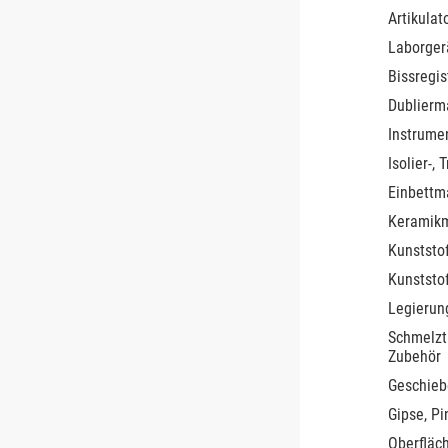
Artikula
Laborger
Bissregis
Dublierm
Instrume
Isolier-,
Einbettm
Keramik
Kunststo
Kunststo
Legierun
Schmelzt
Zubehör
Geschieb
Gipse, P
Oberfläc