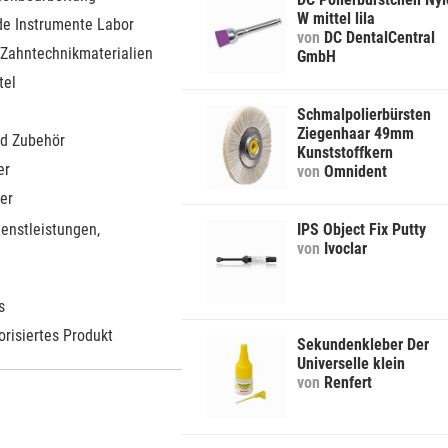
W mittel lila
de Instrumente Labor
von
DC DentalCentral
 Zahntechnikmaterialien
GmbH
tel
Schmalpolierbürsten
Ziegenhaar 49mm
d Zubehör
Kunststoffkern
er
von
Omnident
er
ienstleistungen,
IPS Object Fix Putty
von
Ivoclar
s
orisiertes Produkt
Sekundenkleber Der
Universelle klein
von
Renfert