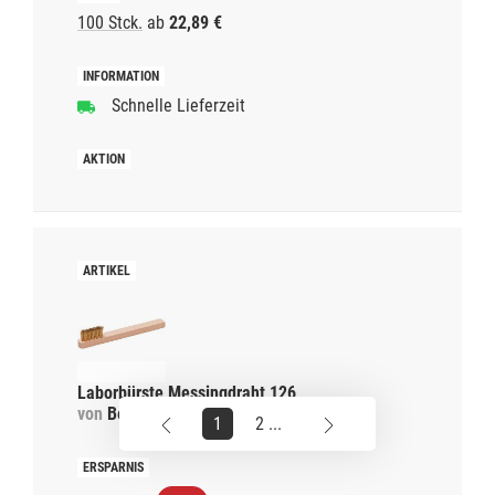
100 Stck.
ab
22,89 €
Schnelle Lieferzeit
Laborbürste Messingdraht 126
von
Becht
1
2 ...