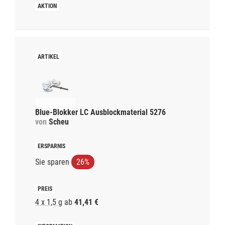
Blue-Blokker LC Ausblockmaterial 5276
von
Scheu
Sie sparen
26%
4 x 1,5 g
ab
41,41 €