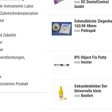
von
DC DentalCentral
de Instrumente Labor
GmbH
 Zahntechnikmaterialien
tel
Schmalbürste Ziegenh
162/48 48mm
von
Polirapid
d Zubehör
er
er
ienstleistungen,
IPS Object Fix Putty
von
Ivoclar
s
orisiertes Produkt
Sekundenkleber Der
Universelle klein
von
Renfert