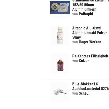
Schmalbürste Ziegenh
152/50 50mm
Aluminiumkern
von
Polirapid
Airsonic Alu-Oxyd
Aluminiumoxid Pulver
50my
von
Hager Werken
PalaXpress Flüssigkeit
von
Kulzer
Blue-Blokker LC
Ausblockmaterial 5276
von
Scheu