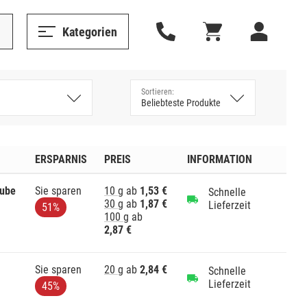
Kategorien
ERSPARNIS
PREIS
INFORMATION
Tube
Sie sparen
10 g
ab
1,53 €
Schnelle
30 g
ab
1,87 €
Lieferzeit
51%
100 g
ab
2,87 €
Sie sparen
20 g
ab
2,84 €
Schnelle
Lieferzeit
45%