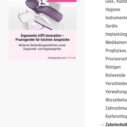
Glas-, Kunst
Hygiene
Instrument
Geräte
Implantolog
Medikamen
Prophylaxe,
Provisorisc
Röntgen
Rotierende
Verschiede
Verwaltung
Wurzelbeha
Zahnschmu
Kieferortho
Zahntechnik