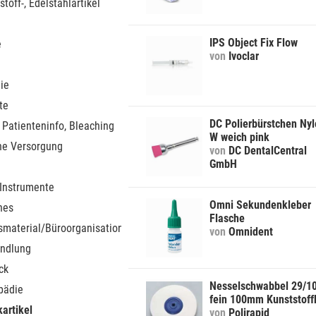
stoff-, Edelstahlartikel
IPS Object Fix Flow
e
von
Ivoclar
ie
te
DC Polierbürstchen Ny
 Patienteninfo, Bleaching
W weich pink
he Versorgung
von
DC DentalCentral
GmbH
 Instrumente
Omni Sekundenkleber
nes
Flasche
smaterial/Büroorganisation
von
Omnident
ndlung
ck
Nesselschwabbel 29/1
pädie
fein 100mm Kunststoff
artikel
von
Polirapid