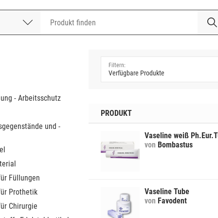
nummer
a
dung - Arbeitsschutz
PRODUKT
sgegenstände und -
Vaseline weiß Ph.Eur.
von
Bombastus
el
erial
für Füllungen
Vaseline Tube
für Prothetik
von
Favodent
für Chirurgie