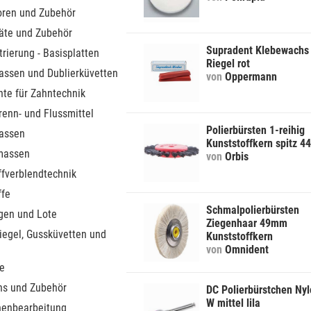
toren und Zubehör
äte und Zubehör
Supradent Klebewachs
trierung - Basisplatten
Riegel rot
assen und Dublierküvetten
von
Oppermann
nte für Zahntechnik
 Trenn- und Flussmittel
Polierbürsten 1-reihig
assen
Kunststoffkern spitz 
massen
von
Orbis
ffverblendtechnik
ffe
Schmalpolierbürsten
gen und Lote
Ziegenhaar 49mm
iegel, Gussküvetten und
Kunststoffkern
von
Omnident
e
ins und Zubehör
DC Polierbürstchen Ny
W mittel lila
henbearbeitung