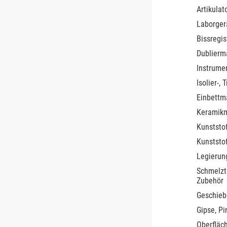
Artikula
Laborger
Bissregis
Dublierm
Instrume
Isolier-,
Einbettm
Keramik
Kunststo
Kunststo
Legierun
Schmelzt
Zubehör
Geschieb
Gipse, P
Oberfläc