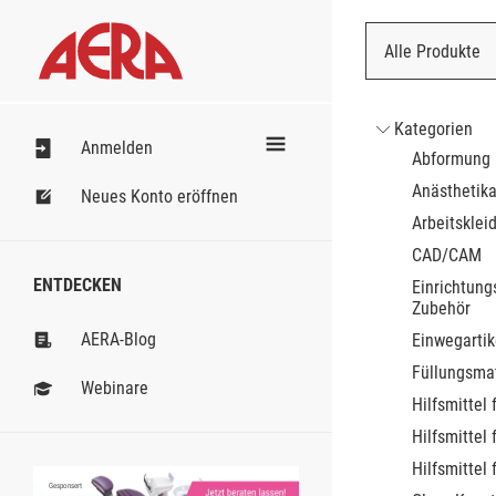
Alle Produkte
Nach Bestell
Kategorien
Anmelden
Abformung
Anästhetik
Neues Konto eröffnen
Arbeitsklei
CAD/CAM
ENTDECKEN
Einrichtung
Zubehör
AERA-Blog
Einwegartik
Füllungsmat
Webinare
Hilfsmittel 
Hilfsmittel 
Hilfsmittel 
Gesponsert