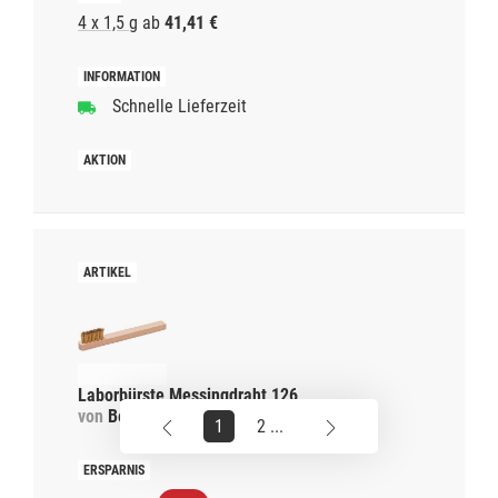
4 x 1,5 g
ab
41,41 €
Schnelle Lieferzeit
Laborbürste Messingdraht 126
von
Becht
1
2 ...