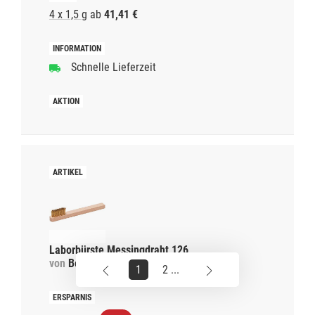
4 x 1,5 g
ab
41,41 €
Schnelle Lieferzeit
Laborbürste Messingdraht 126
von
Becht
1
2 ...