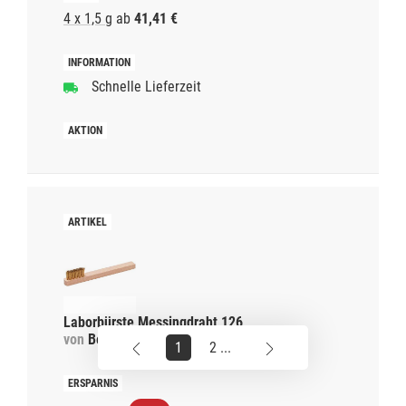
4 x 1,5 g
ab
41,41 €
Schnelle Lieferzeit
Laborbürste Messingdraht 126
von
Becht
1
2 ...