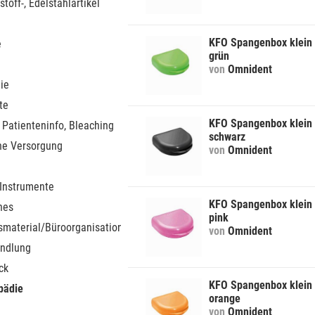
stoff-, Edelstahlartikel
KFO Spangenbox klein
e
grün
von
Omnident
ie
te
KFO Spangenbox klein
 Patienteninfo, Bleaching
schwarz
he Versorgung
von
Omnident
 Instrumente
KFO Spangenbox klein
nes
pink
smaterial/Büroorganisation
von
Omnident
ndlung
ck
KFO Spangenbox klein
pädie
orange
von
Omnident