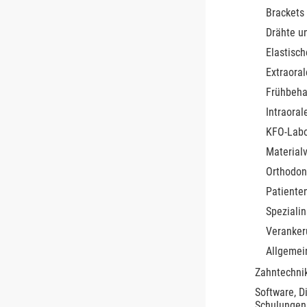
Brackets
Drähte u
Elastisch
Extraoral
Frühbeha
Intraoral
KFO-Lab
Material
Orthodon
Patiente
Speziali
Veranke
Allgemei
Zahntechnik
Software, D
Schulungen