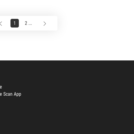
1
2 ...
e
e Scan App