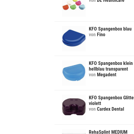
von
DE Healthcare
KFO Spangenbox blau
von
Fino
KFO Spangenbox klein
hellblau transparent
von
Megadent
KFO Spangenbox Glitte
violett
von
Cardex Dental
RehaSplint MEDIUM