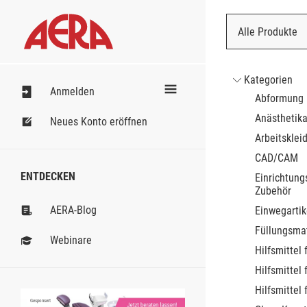
Alle Produkte
Nach Bestell
Kategorien
Anmelden
Abformung
Anästhetik
Neues Konto eröffnen
Arbeitsklei
CAD/CAM
ENTDECKEN
Einrichtung
Zubehör
AERA-Blog
Einwegartik
Füllungsmat
Webinare
Hilfsmittel 
Hilfsmittel 
Hilfsmittel 
Gesponsert