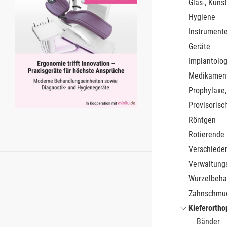
Glas-, Kunst
Hygiene
Instrument
Geräte
Implantolog
Medikamen
Prophylaxe,
Provisorisc
Röntgen
Rotierende
Verschiede
Verwaltung
Wurzelbeha
Zahnschmu
Kieferortho
Bänder