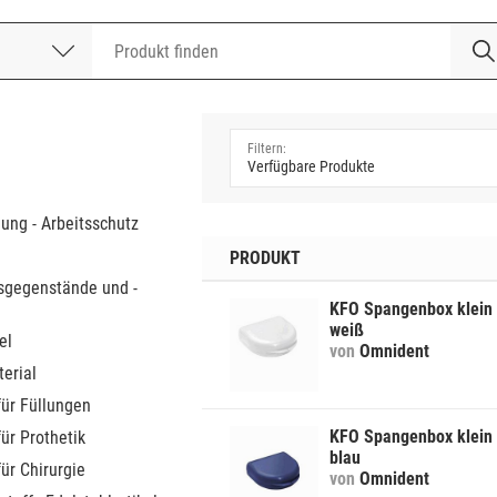
nummer
a
dung - Arbeitsschutz
PRODUKT
sgegenstände und -
KFO Spangenbox klein
weiß
el
von
Omnident
erial
für Füllungen
KFO Spangenbox klein
für Prothetik
blau
für Chirurgie
von
Omnident