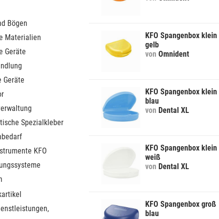
nd Bögen
KFO Spangenbox klein
e Materialien
gelb
e Geräte
von
Omnident
ndlung
e Geräte
KFO Spangenbox klein
or
blau
verwaltung
von
Dental XL
tische Spezialkleber
nbedarf
KFO Spangenbox klein
nstrumente KFO
weiß
rungssysteme
von
Dental XL
n
artikel
KFO Spangenbox groß
ienstleistungen,
blau