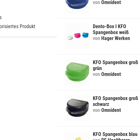
von
Omnident
s
orisiertes Produkt
Dento-Box I KFO
Spangenbox weiß
von
Hager Werken
KFO Spangenbox groß
grün
von
Omnident
KFO Spangenbox groß
schwarz
von
Omnident
KFO Spangenbox blau