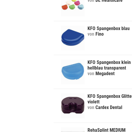
von
DE Healthcare
KFO Spangenbox blau
von
Fino
KFO Spangenbox klein
hellblau transparent
von
Megadent
KFO Spangenbox Glitte
violett
von
Cardex Dental
RehaSplint MEDIUM