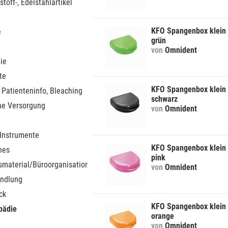
stoff-, Edelstahlartikel
KFO Spangenbox klein
e
grün
von
Omnident
ie
te
KFO Spangenbox klein
 Patienteninfo, Bleaching
schwarz
he Versorgung
von
Omnident
 Instrumente
KFO Spangenbox klein
nes
pink
smaterial/Büroorganisation
von
Omnident
ndlung
ck
KFO Spangenbox klein
pädie
orange
von
Omnident