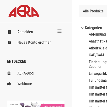
Alle Produkte
Nach Bestell
Kategorien
Anmelden
Abformung
Anästhetik
Neues Konto eröffnen
Arbeitsklei
CAD/CAM
ENTDECKEN
Einrichtung
Zubehör
AERA-Blog
Einwegartik
Füllungsmat
Webinare
Hilfsmittel 
Hilfsmittel 
Hilfsmittel 
Gesponsert