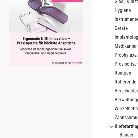
Glas-, Kunst
Hygiene
Instrument
Geräte
Implantolog
Medikamen
Prophylaxe,
Provisorisc
Röntgen
Rotierende
Verschiede
Verwaltung
Wurzelbeha
Zahnschmu
Kieferortho
Bänder