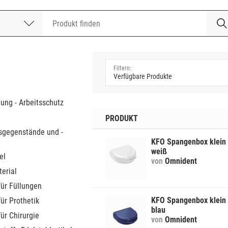
nummer
a
dung - Arbeitsschutz
PRODUKT
sgegenstände und -
KFO Spangenbox klein
weiß
el
von
Omnident
erial
für Füllungen
KFO Spangenbox klein
für Prothetik
blau
für Chirurgie
von
Omnident