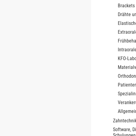
Brackets
Drähte u
Elastisch
Extraoral
Frühbeha
Intraoral
KFO-Lab
Material
Orthodon
Patiente
Speziali
Veranke
Allgemei
Zahntechnik
Software, D
Schulungen