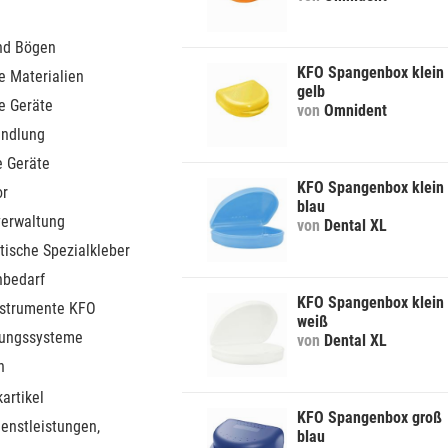
nd Bögen
KFO Spangenbox klein
e Materialien
gelb
e Geräte
von
Omnident
ndlung
e Geräte
KFO Spangenbox klein
or
blau
verwaltung
von
Dental XL
tische Spezialkleber
nbedarf
KFO Spangenbox klein
nstrumente KFO
weiß
rungssysteme
von
Dental XL
n
artikel
KFO Spangenbox groß
ienstleistungen,
blau