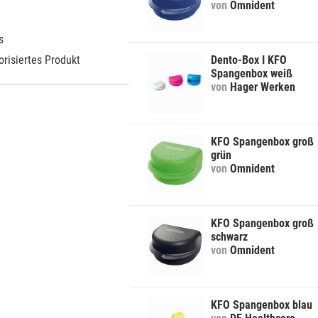
von
Omnident
s
orisiertes Produkt
Dento-Box I KFO
Spangenbox weiß
von
Hager Werken
KFO Spangenbox groß
grün
von
Omnident
KFO Spangenbox groß
schwarz
von
Omnident
KFO Spangenbox blau