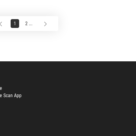
1
2 ...
e
e Scan App