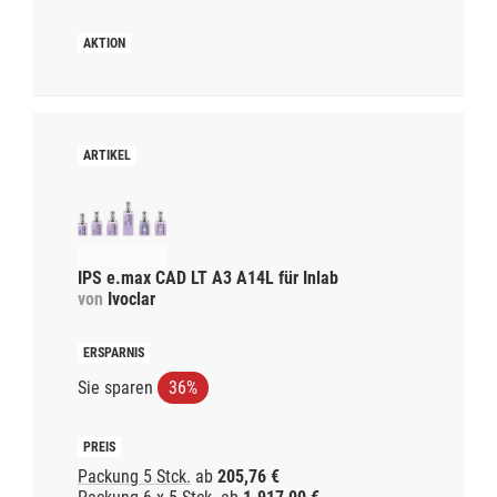
IPS e.max CAD LT A3 A14L für Inlab
von
Ivoclar
Sie sparen
36%
Packung 5 Stck.
ab
205,76 €