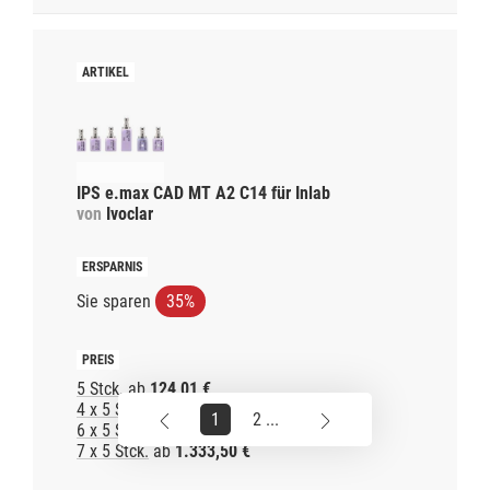
IPS e.max CAD MT A2 C14 für Inlab
von
Ivoclar
Sie sparen
35%
5 Stck.
ab
124,01 €
4 x 5 Stck.
ab
762,00 €
1
2 ...
6 x 5 Stck.
ab
1.143,00 €
7 x 5 Stck.
ab
1.333,50 €