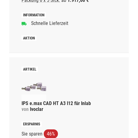
Packung 6 x 5 Stck.
ab
1.917,00 €
Schnelle Lieferzeit
IPS e.max CAD HT A3 I12 für Inlab
von
Ivoclar
Sie sparen
46%