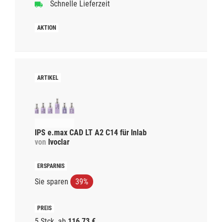
Schnelle Lieferzeit
IPS e.max CAD LT A2 C14 für Inlab
von
Ivoclar
Sie sparen
39%
5 Stck.
ab
116,73 €