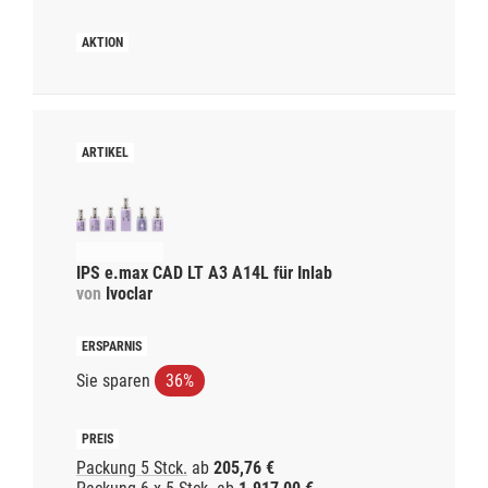
IPS e.max CAD LT A3 A14L für Inlab
von
Ivoclar
Sie sparen
36%
Packung 5 Stck.
ab
205,76 €