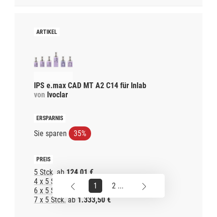
IPS e.max CAD MT A2 C14 für Inlab
von
Ivoclar
Sie sparen
35%
5 Stck.
ab
124,01 €
4 x 5 Stck.
ab
762,00 €
1
2 ...
6 x 5 Stck.
ab
1.143,00 €
7 x 5 Stck.
ab
1.333,50 €