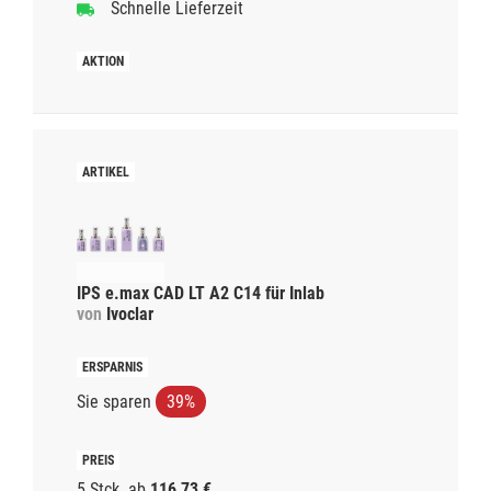
Schnelle Lieferzeit
IPS e.max CAD LT A2 C14 für Inlab
von
Ivoclar
Sie sparen
39%
5 Stck.
ab
116,73 €