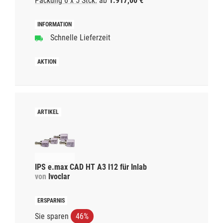
Packung 6 x 5 Stck.
ab
1.917,00 €
Schnelle Lieferzeit
IPS e.max CAD HT A3 I12 für Inlab
von
Ivoclar
Sie sparen
46%