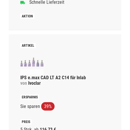
Schnelle Lieferzeit
IPS e.max CAD LT A2 C14 für Inlab
von
Ivoclar
Sie sparen
39%
5 Stck.
ab
116,73 €