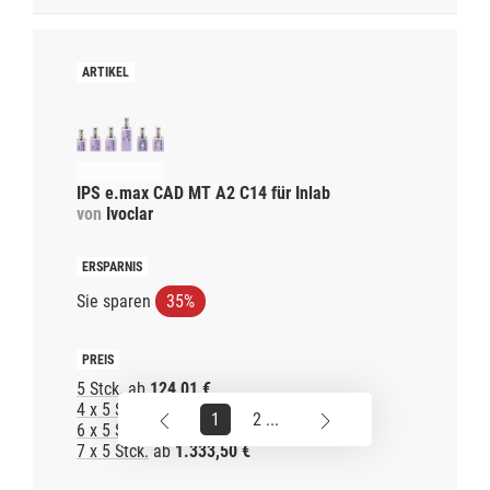
IPS e.max CAD MT A2 C14 für Inlab
von
Ivoclar
Sie sparen
35%
5 Stck.
ab
124,01 €
4 x 5 Stck.
ab
762,00 €
1
2 ...
6 x 5 Stck.
ab
1.143,00 €
7 x 5 Stck.
ab
1.333,50 €