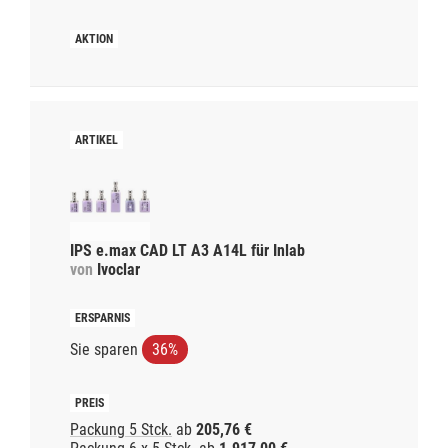
IPS e.max CAD LT A3 A14L für Inlab
von
Ivoclar
Sie sparen
36%
Packung 5 Stck.
ab
205,76 €