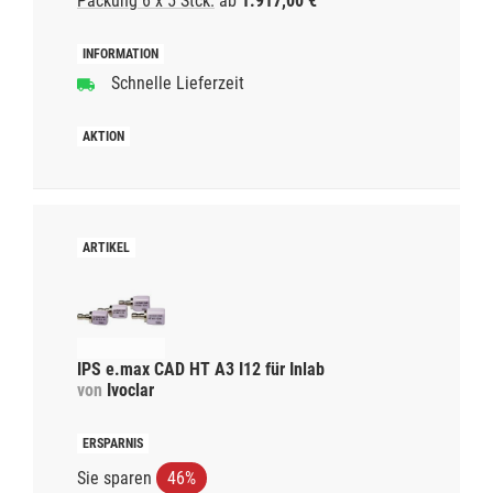
Packung 6 x 5 Stck.
ab
1.917,00 €
Schnelle Lieferzeit
IPS e.max CAD HT A3 I12 für Inlab
von
Ivoclar
Sie sparen
46%