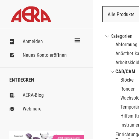
Alle Produkte
Nach Bestell
Kategorien
Anmelden
Abformung
Anästhetik
Neues Konto eröffnen
Arbeitsklei
CAD/CAM
ENTDECKEN
Blöcke
Ronden
AERA-Blog
Wachsblö
Temporär
Webinare
Hilfsmitt
Instrume
Einrichtung
Gesponsert