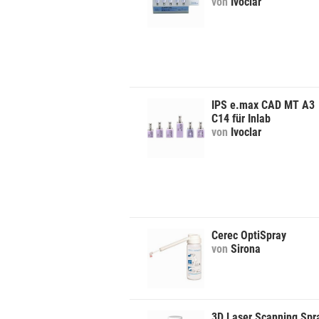
von
Ivoclar
IPS e.max CAD MT A3
C14 für Inlab
von
Ivoclar
Cerec OptiSpray
von
Sirona
3D Laser Scanning Spr