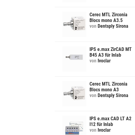
Cerec MTL Zirconia
Blocs mono A3.5
von
Dentsply Sirona
IPS e.max ZirCAD MT
B45 A3 für Inlab
von
Ivoclar
Cerec MTL Zirconia
Blocs mono A3
von
Dentsply Sirona
IPS e.max CAD LT A2
I12 für Inlab
von
Ivoclar