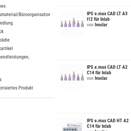
nes
IPS e.max CAD LT A3
smaterial/Büroorganisation
I12 für Inlab
ndlung
von
Ivoclar
ck
pädie
artikel
ienstleistungen,
IPS e.max CAD LT A2
C14 für Inlab
von
Ivoclar
s
orisiertes Produkt
IPS e.max CAD HT A2
C14 für Inlab