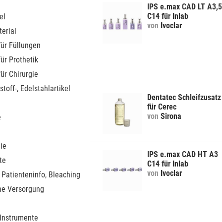
IPS e.max CAD LT A3,5
C14 für Inlab
el
von
Ivoclar
erial
für Füllungen
für Prothetik
für Chirurgie
stoff-, Edelstahlartikel
Dentatec Schleifzusatz
für Cerec
von
Sirona
e
ie
IPS e.max CAD HT A3
te
C14 für Inlab
von
Ivoclar
 Patienteninfo, Bleaching
he Versorgung
 Instrumente