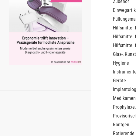
Zubehör
Einwegartik
Füllungsmat
Hilfsmittel 
Hilfsmittel 
Hilfsmittel 
Glas-, Kunst
Hygiene
Instrument
Geräte
Implantolog
Medikamen
Prophylaxe,
Provisorisc
Röntgen
Rotierende