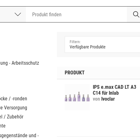
nummer
a
dung - Arbeitsschutz
PRODUKT
IPS e.max CAD LT A3
C14 für Inlab
cke / -ronden
von
Ivoclar
e Versorgung
el / Zubehör
nte
sgegenstände und -