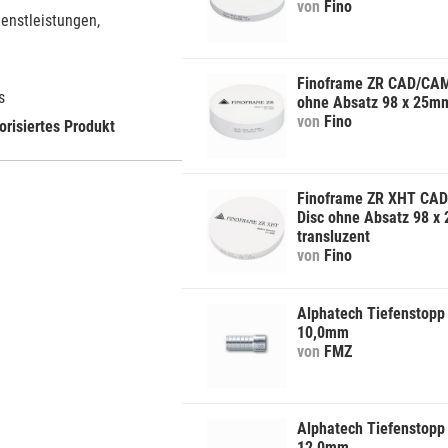
von
Fino
ienstleistungen,
Finoframe ZR CAD/CAM
s
ohne Absatz 98 x 25m
von
Fino
orisiertes Produkt
Finoframe ZR XHT CA
Disc ohne Absatz 98 
transluzent
von
Fino
Alphatech Tiefenstopp 
10,0mm
von
FMZ
Alphatech Tiefenstopp 
12,0mm