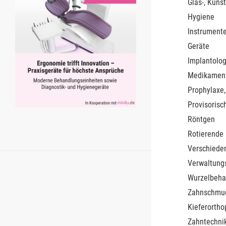
Glas-, Kunst
Hygiene
Instrument
Geräte
Implantolog
Medikamen
Prophylaxe,
Provisorisc
Röntgen
Rotierende
Verschiede
Verwaltung
Wurzelbeha
Zahnschmu
Kieferortho
Zahntechnik