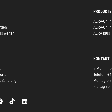
PRODUKTE
AERA-Onlin
erden
AERA-Onlin
ns weiter
AERA plus
KONTAKT
fe
E-Mail:
inf
orten
Telefon:
+4
A-Schulung
Montag bis
Freitag von