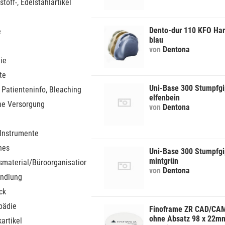
stoff-, Edelstahlartikel
Dento-dur 110 KFO Har
e
blau
von
Dentona
ie
te
Uni-Base 300 Stumpfgi
 Patienteninfo, Bleaching
elfenbein
he Versorgung
von
Dentona
 Instrumente
nes
Uni-Base 300 Stumpfgi
mintgrün
smaterial/Büroorganisation
von
Dentona
ndlung
ck
pädie
Finoframe ZR CAD/CAM
ohne Absatz 98 x 22m
artikel