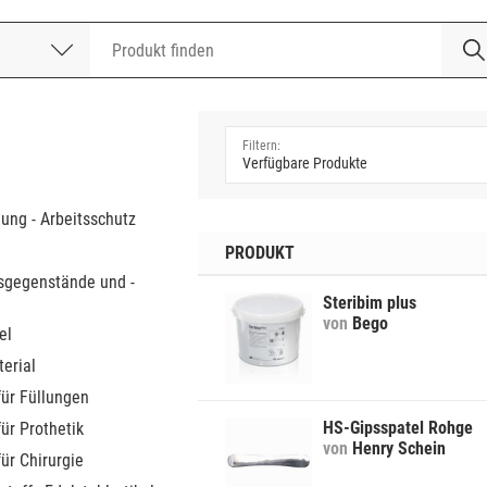
nummer
a
dung - Arbeitsschutz
PRODUKT
sgegenstände und -
Steribim plus
von
Bego
el
erial
für Füllungen
HS-Gipsspatel Rohge
für Prothetik
von
Henry Schein
für Chirurgie