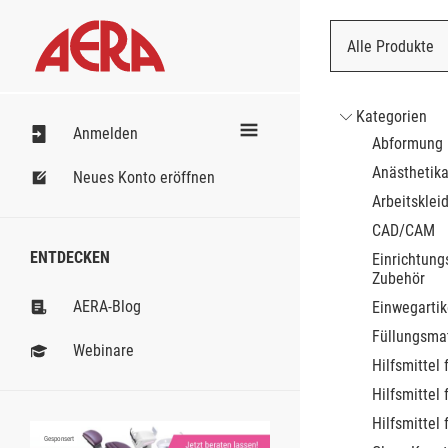
Alle Produkte
Nach Bestell
Kategorien
Anmelden
Abformung
Anästhetik
Neues Konto eröffnen
Arbeitsklei
CAD/CAM
ENTDECKEN
Einrichtung
Zubehör
AERA-Blog
Einwegartik
Füllungsmat
Webinare
Hilfsmittel 
Hilfsmittel 
Hilfsmittel 
Gesponsert