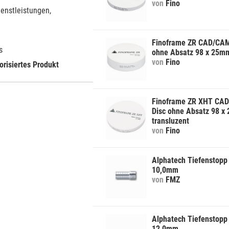
von
Fino
ienstleistungen,
Finoframe ZR CAD/CAM
s
ohne Absatz 98 x 25m
von
Fino
orisiertes Produkt
Finoframe ZR XHT CA
Disc ohne Absatz 98 
transluzent
von
Fino
Alphatech Tiefenstopp 
10,0mm
von
FMZ
Alphatech Tiefenstopp 
12,0mm