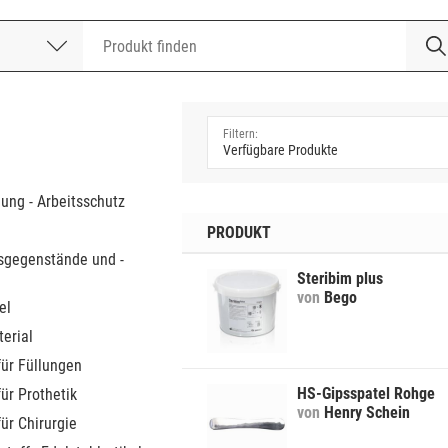
nummer
a
dung - Arbeitsschutz
PRODUKT
sgegenstände und -
Steribim plus
von
Bego
el
erial
für Füllungen
HS-Gipsspatel Rohge
für Prothetik
von
Henry Schein
für Chirurgie