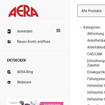
Alle Produkte
Nach Bestell
Kategorien
Anmelden
Abformung
Anästhetik
Neues Konto eröffnen
Arbeitsklei
CAD/CAM
ENTDECKEN
Einrichtung
Zubehör
AERA-Blog
Einwegartik
Füllungsmat
Webinare
Hilfsmittel 
Hilfsmittel 
Hilfsmittel 
Gesponsert