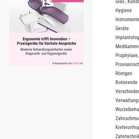
Glas-, Kunst
Hygiene
Instrument
Geräte
Implantolog
Medikamen
Prophylaxe,
Provisorisc
Röntgen
Rotierende
Verschiede
Verwaltung
Wurzelbeha
Zahnschmu
Kieferortho
Zahntechnik