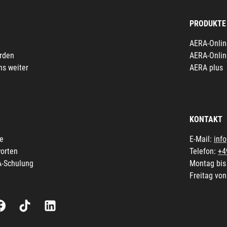
PRODUKTE
AERA-Onlin
erden
AERA-Onlin
ns weiter
AERA plus
KONTAKT
fe
E-Mail:
inf
orten
Telefon:
+4
A-Schulung
Montag bis
Freitag von