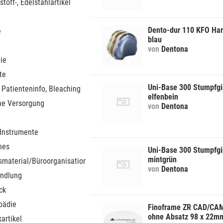
stoff-, Edelstahlartikel
Dento-dur 110 KFO Har
e
blau
von
Dentona
ie
te
Uni-Base 300 Stumpfgi
 Patienteninfo, Bleaching
elfenbein
he Versorgung
von
Dentona
 Instrumente
nes
Uni-Base 300 Stumpfgi
mintgrün
smaterial/Büroorganisation
von
Dentona
ndlung
ck
pädie
Finoframe ZR CAD/CAM
ohne Absatz 98 x 22m
artikel