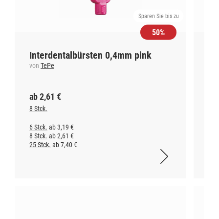
Sparen Sie bis zu
50%
Interdentalbürsten 0,4mm pink
Va
von
TePe
vo
ab 2,61 €
ab
8 Stck.
Box
6 Stck.
ab 3,19 €
Box
8 Stck.
ab 2,61 €
25 Stck.
ab 7,40 €