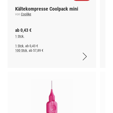
Kältekompresse Coolpack mini
De
von
Coolike
vo
ab 0,43 €
ab
1 Stck.
Flas
1 Stck.
ab 0,43 €
Flas
100 Stck.
ab 57,89 €
Flas