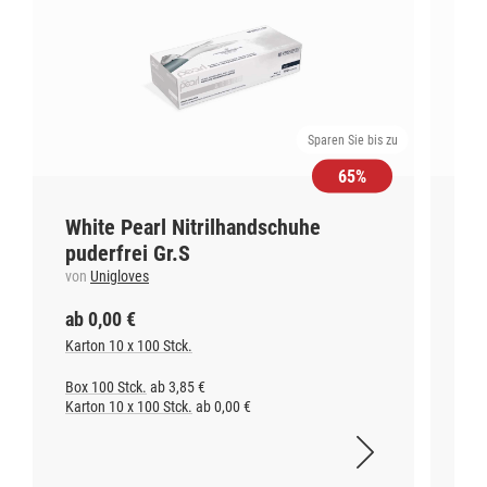
Sparen Sie bis zu
65%
White Pearl Nitrilhandschuhe
KF
puderfrei Gr.S
vo
von
Unigloves
ab 0,00 €
ab
Karton 10 x 100 Stck.
2 x 
Box 100 Stck.
ab 3,85 €
1 St
Karton 10 x 100 Stck.
ab 0,00 €
2 x 