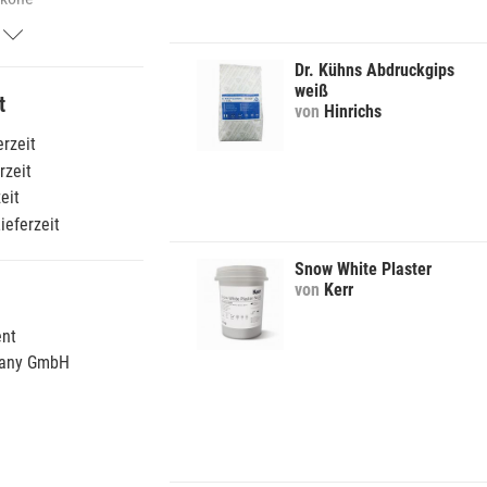
ginate
tionsabformung,
hnellhärtend
rfütterung
Dr. Kühns Abdruckgips
ginate mit
omaterialien
weiß
t
rbindikator
von
Hinrichs
ethergummi
egistrierung
erzeit
rzeit
tige
rmmaterialien
eit
ieferzeit
Snow White Plaster
von
Kerr
ent
many GmbH