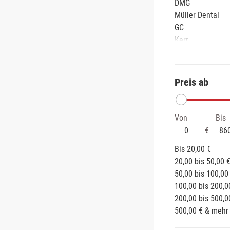
DMG
Müller Dental
GC
Kerr
Kettenbach
Dentsply Sirona
R-Dental
Preis ab
M+W Dental
Orbis
Henry Schein
Von
Bis
Omnident
Primedent
Bis 20,00 €
Voco
20,00 bis 50,00 
Bisico
50,00 bis 100,00
Harvard
100,00 bis 200,0
Dreve Dentamid
200,00 bis 500,0
Meist
500,00 € & mehr
Cumdente
DE Healthcare