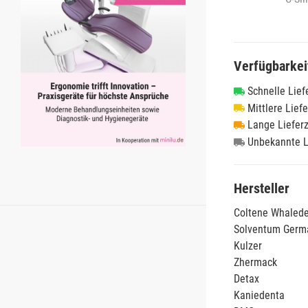
Al
Funk
sc
Unte
Al
Hydr
Verfügbarkei
Fa
Poly
Bissr
Schnelle Lief
Mittlere Liefe
Sons
Abfo
Lange Lieferz
Unbekannte L
Hersteller
Coltene Whaled
Solventum Ger
Kulzer
Zhermack
Detax
Kaniedenta