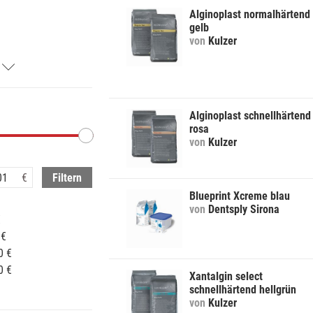
Alginoplast normalhärtend
gelb
von
Kulzer
Alginoplast schnellhärtend
rosa
von
Kulzer
Filtern
Blueprint Xcreme blau
von
Dentsply Sirona
€
 €
0 €
0 €
Xantalgin select
schnellhärtend hellgrün
von
Kulzer