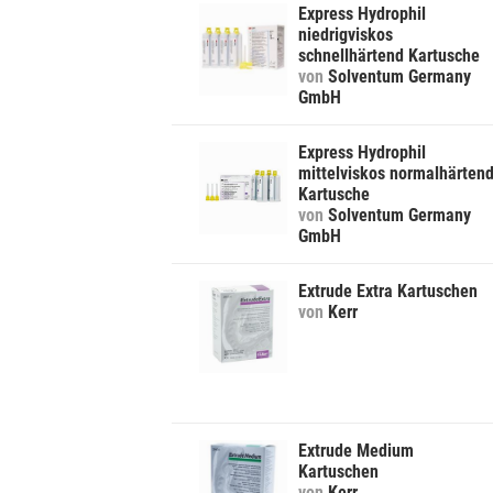
Express Hydrophil
niedrigviskos
schnellhärtend Kartusche
von
Solventum Germany
GmbH
Express Hydrophil
mittelviskos normalhärten
Kartusche
von
Solventum Germany
GmbH
Extrude Extra Kartuschen
von
Kerr
Extrude Medium
Kartuschen
von
Kerr