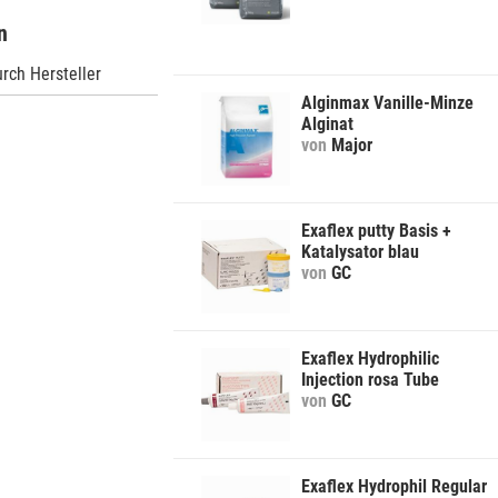
n
rch Hersteller
Alginmax Vanille-Minze
Alginat
von
Major
Exaflex putty Basis +
Katalysator blau
von
GC
Exaflex Hydrophilic
Injection rosa Tube
von
GC
Exaflex Hydrophil Regular