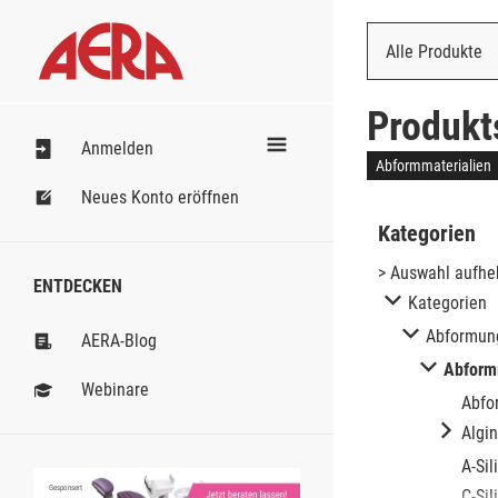
Alle Produkte
Nach Bestell
Produkt
Anmelden
Abformmaterialien
Neues Konto eröffnen
Kategorien
> Auswahl aufh
ENTDECKEN
Kategorien
Abformun
AERA-Blog
Abform
Webinare
Abfo
Algi
A-Sil
Al
no
Gesponsert
C-Sil