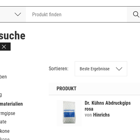
nummer
suche
Sortieren:
eben
PRODUKT
g
Dr. Kühns Abdruckgips
materialien
rosa
rmgipse
von
Hinrichs
nate
ikone
ginate
rmalhärtend
ikone