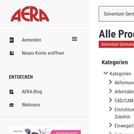
Solventum Ge
Solventum Ge
Alle Pr
Anmelden
Solventum German
Neues Konto eröffnen
Kategorien
Kategorien
ENTDECKEN
Abformun
AERA-Blog
Arbeitskle
Abform
CAD/CAM
Abform
Schutzb
A-Sil
Webinare
Zubehö
Poly
Einrichtu
Blöcke
Einm
Zubehör
Bissr
Ronden
Abdr
Einwegart
Hilfsmi
Ersatz
Anmi
Gesponsert
Anmi