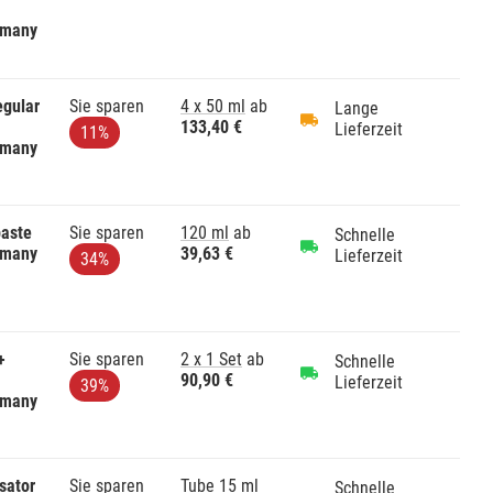
rmany
egular
Sie sparen
4 x 50 ml
ab
Lange
133,40 €
Lieferzeit
11%
rmany
paste
Sie sparen
120 ml
ab
Schnelle
rmany
39,63 €
Lieferzeit
34%
+
Sie sparen
2 x 1 Set
ab
Schnelle
90,90 €
Lieferzeit
39%
rmany
sator
Sie sparen
Tube 15 ml
Schnelle