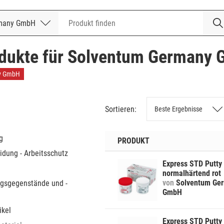
rmany GmbH
rmany GmbH
odukte für Solventum Germany
y GmbH
Sortieren:
g
PRODUKT
idung - Arbeitsschutz
materialien
Express STD Putty
zubehör
rillen, Schutzschilde und
ikone
normalhärtend rot
r
ethergummi
von
Solventum Ge
ngsgegenstände und -
alabdrucklöffel
GmbH
egistrierung
uckspritzen
ikel
ttel / Zubehör
lampen
schblocks
Express STD Putty
schinstrumente