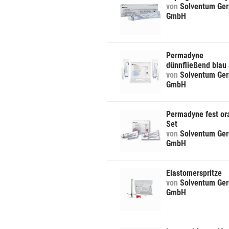
von
Solventum Ge
GmbH
Permadyne
dünnfließend blau
von
Solventum Ge
GmbH
Permadyne fest or
Set
von
Solventum Ge
GmbH
Elastomerspritze
von
Solventum Ge
GmbH