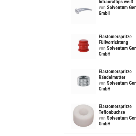
Intraoraltips weiß
von
Solventum Ge
GmbH
Elastomerspritze
Füllvorrichtung
von
Solventum Ge
GmbH
Elastomerspritze
Rändelmutter
von
Solventum Ge
GmbH
Elastomerspritze
Teflonbuchse
von
Solventum Ge
GmbH