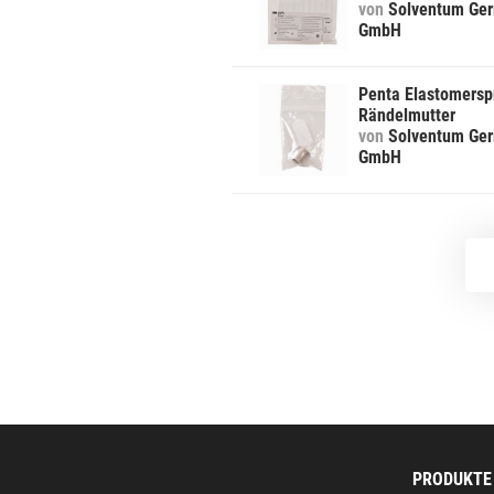
von
Solventum Ge
GmbH
Penta Elastomersp
Rändelmutter
von
Solventum Ge
GmbH
PRODUKTE