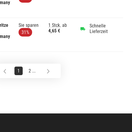
rmany
ritze
Sie sparen
1 Stck.
ab
Schnelle
4,65 €
Lieferzeit
31%
rmany
1
2 ...