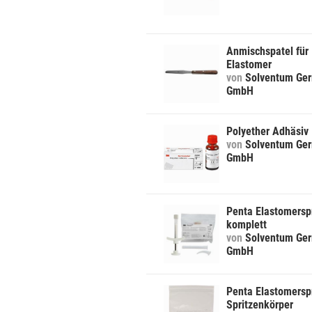
Anmischspatel für
Elastomer
von
Solventum Ge
GmbH
Polyether Adhäsiv
von
Solventum Ge
GmbH
Penta Elastomersp
komplett
von
Solventum Ge
GmbH
Penta Elastomersp
Spritzenkörper