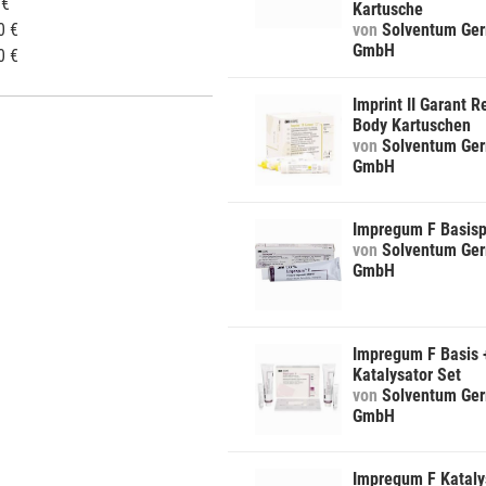
 €
Kartusche
0 €
von
Solventum Ge
GmbH
0 €
Imprint II Garant R
Body Kartuschen
von
Solventum Ge
GmbH
Impregum F Basis
von
Solventum Ge
GmbH
Impregum F Basis 
Katalysator Set
von
Solventum Ge
GmbH
Impregum F Kataly