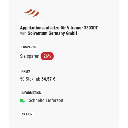
Verfügbarkeit
Applikationskanülen
Schnelle Lieferzeit
Applikationsaufsätze für Vitremer 3303DT
Preis ab
von
Solventum Germany GmbH
Von
Bis
Sie sparen
26%
Filtern
Bis 20,00 €
20,00 bis 50,00 €
50 Stck.
ab
34,57 €
Schnelle Lieferzeit