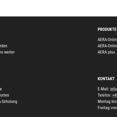
PRODUKTE
AERA-Onlin
erden
AERA-Onlin
ns weiter
AERA plus
KONTAKT
fe
E-Mail:
inf
orten
Telefon:
+4
A-Schulung
Montag bis
Freitag von