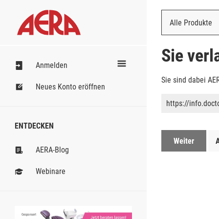
Alle Produkte
Nach Bestell
Sie ver
Anmelden
Sie sind dabei AE
Neues Konto eröffnen
https://info.do
ENTDECKEN
Weiter
AERA-Blog
Webinare
Gesponsert